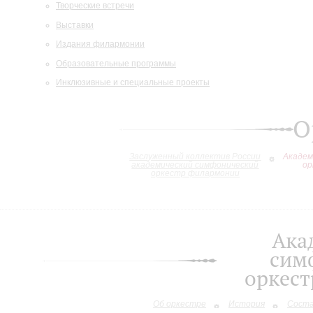
Творческие встречи
Выставки
Издания филармонии
Образовательные программы
Инклюзивные и специальные проекты
О
Заслуженный коллектив России
Академ
академический симфонический
ор
оркестр филармонии
Ака
сим
оркес
Об оркестре
История
Сост