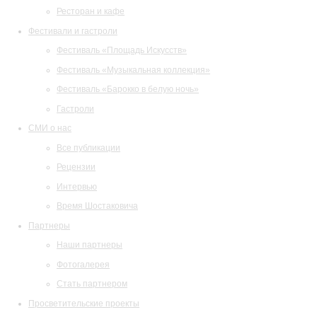
Ресторан и кафе
Фестивали и гастроли
Фестиваль «Площадь Искусств»
Фестиваль «Музыкальная коллекция»
Фестиваль «Барокко в белую ночь»
Гастроли
СМИ о нас
Все публикации
Рецензии
Интервью
Время Шостаковича
Партнеры
Наши партнеры
Фотогалерея
Стать партнером
Просветительские проекты