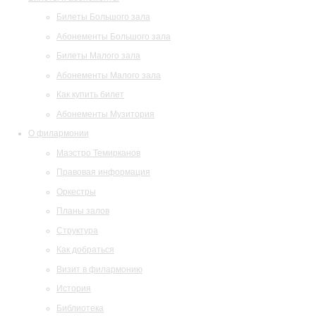
Билеты Большого зала
Абонементы Большого зала
Билеты Малого зала
Абонементы Малого зала
Как купить билет
Абонементы Музитория
О филармонии
Маэстро Темирканов
Правовая информация
Оркестры
Планы залов
Структура
Как добраться
Визит в филармонию
История
Библиотека