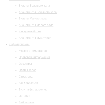
Билеты Большого зала
Абонементы Большого зала
Билеты Малого зала
Абонементы Малого зала
Как купить билет
Абонементы Музитория
О филармонии
Маэстро Темирканов
Правовая информация
Оркестры
Планы залов
Структура
Как добраться
Визит в филармонию
История
Библиотека