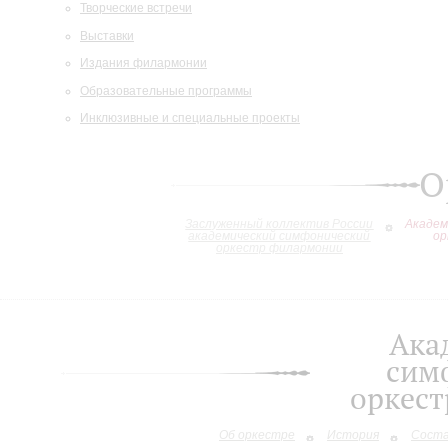
Творческие встречи
Выставки
Издания филармонии
Образовательные программы
Инклюзивные и специальные проекты
О
Заслуженный коллектив России
Академ
академический симфонический
ор
оркестр филармонии
Ака
сим
оркес
Об оркестре
История
Сост