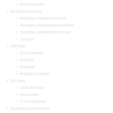
Ресторан и кафе
Фестивали и гастроли
Фестиваль «Площадь Искусств»
Фестиваль «Музыкальная коллекция»
Фестиваль «Барокко в белую ночь»
Гастроли
СМИ о нас
Все публикации
Рецензии
Интервью
Время Шостаковича
Партнеры
Наши партнеры
Фотогалерея
Стать партнером
Просветительские проекты