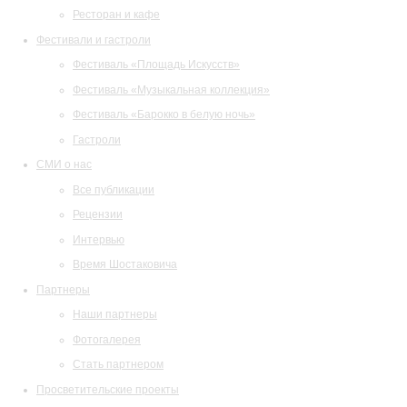
Ресторан и кафе
Фестивали и гастроли
Фестиваль «Площадь Искусств»
Фестиваль «Музыкальная коллекция»
Фестиваль «Барокко в белую ночь»
Гастроли
СМИ о нас
Все публикации
Рецензии
Интервью
Время Шостаковича
Партнеры
Наши партнеры
Фотогалерея
Стать партнером
Просветительские проекты