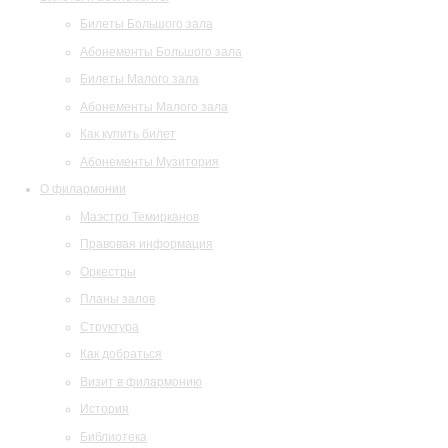
Билеты Большого зала
Абонементы Большого зала
Билеты Малого зала
Абонементы Малого зала
Как купить билет
Абонементы Музитория
О филармонии
Маэстро Темирканов
Правовая информация
Оркестры
Планы залов
Структура
Как добраться
Визит в филармонию
История
Библиотека