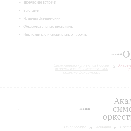
Творческие встречи
Выставки
Издания филармонии
Образовательные программы
Инклюзивные и специальные проекты
О
Заслуженный коллектив России
Академ
академический симфонический
ор
оркестр филармонии
Ака
сим
оркес
Об оркестре
История
Сост