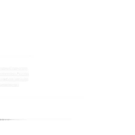
ерный оркестр
ллектива России
симфонического
илармонии