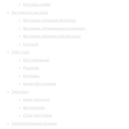
Ресторан и кафе
Фестивали и гастроли
Фестиваль «Площадь Искусств»
Фестиваль «Музыкальная коллекция»
Фестиваль «Барокко в белую ночь»
Гастроли
СМИ о нас
Все публикации
Рецензии
Интервью
Время Шостаковича
Партнеры
Наши партнеры
Фотогалерея
Стать партнером
Просветительские проекты