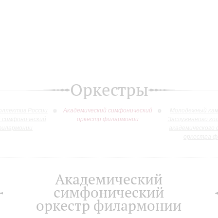
Оркестры
оллектив России
Академический симфонический
Молодежный кам
й симфонический
оркестр филармонии
Заслуженного ко
филармонии
академического 
оркестра ф
Академический
симфонический
оркестр филармонии