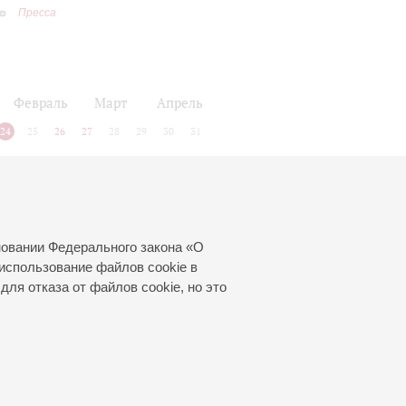
Пресса
Февраль
Март
Апрель
24
25
26
27
28
29
30
31
новании Федерального закона «О
использование файлов cookie в
для отказа от файлов cookie, но это
© 2000—2026
«Санкт-Петербургская
филармония им. Д.Д.Шостаковича»
Создание сайта
—
Интернет-Технологии
, 2016 год