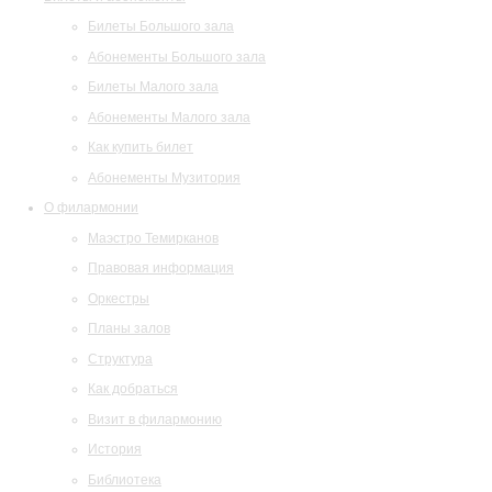
Билеты Большого зала
Абонементы Большого зала
Билеты Малого зала
Абонементы Малого зала
Как купить билет
Абонементы Музитория
О филармонии
Маэстро Темирканов
Правовая информация
Оркестры
Планы залов
Структура
Как добраться
Визит в филармонию
История
Библиотека