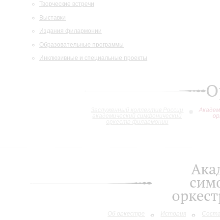
Творческие встречи
Выставки
Издания филармонии
Образовательные программы
Инклюзивные и специальные проекты
О
Заслуженный коллектив России
Академ
академический симфонический
ор
оркестр филармонии
Ака
сим
оркес
Об оркестре
История
Сост