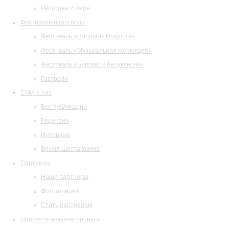
Ресторан и кафе
Фестивали и гастроли
Фестиваль «Площадь Искусств»
Фестиваль «Музыкальная коллекция»
Фестиваль «Барокко в белую ночь»
Гастроли
СМИ о нас
Все публикации
Рецензии
Интервью
Время Шостаковича
Партнеры
Наши партнеры
Фотогалерея
Стать партнером
Просветительские проекты