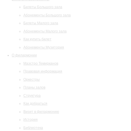
Билеты Большого зала
Абонементы Большого зала
Билеты Малого зала
Абонементы Малого зала
Как купить билет
Абонементы Музитория
О филармонии
Маэстро Темирканов
Правовая информация
Оркестры
Планы залов
Структура
Как добраться
Визит в филармонию
История
Библиотека