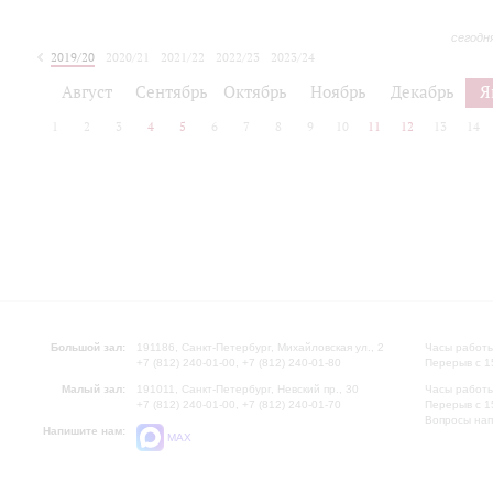
сегодн
2019/20
2020/21
2021/22
2022/23
2023/24
2024/25
2025/26
Август
Сентябрь
Октябрь
Ноябрь
Декабрь
Я
1
2
3
4
5
6
7
8
9
10
11
12
13
14
Большой зал:
191186, Санкт-Петербург, Михайловская ул., 2
Часы работы
+7 (812) 240-01-00, +7 (812) 240-01-80
Перерыв с 1
Малый зал:
191011, Санкт-Петербург, Невский пр., 30
Часы работы
+7 (812) 240-01-00, +7 (812) 240-01-70
Перерыв с 1
Вопросы на
Напишите нам:
MAX