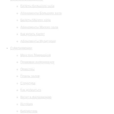
Билеты Большого зала
Абонементы Большого зала
Билеты Малого зала
Абонементы Малого зала
Как купить билет
Абонементы Музитория
О филармонии
Маэстро Темирканов
Правовая информация
Оркестры
Планы залов
Структура
Как добраться
Визит в филармонию
История
Библиотека