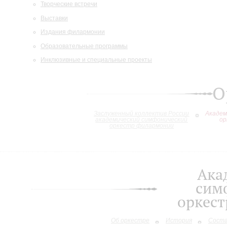
Творческие встречи
Выставки
Издания филармонии
Образовательные программы
Инклюзивные и специальные проекты
О
Заслуженный коллектив России
Академ
академический симфонический
ор
оркестр филармонии
Ака
сим
оркес
Об оркестре
История
Сост