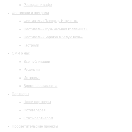
Ресторан и кафе
Фестивали и гастроли
Фестиваль «Площадь Искусств»
Фестиваль «Музыкальная коллекция»
Фестиваль «Барокко в белую ночь»
Гастроли
СМИ о нас
Все публикации
Рецензии
Интервью
Время Шостаковича
Партнеры
Наши партнеры
Фотогалерея
Стать партнером
Просветительские проекты