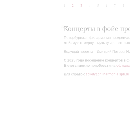
1
2
3
4
5
6
7
8
Концерты в фойе пр
Петербургская филармония продолжает 
любимую камерную музыку и рассказыва
Ведущий проекта – Дмитрий Петров.
На
С 2025 года посещение концертов в
Билеты можно приобрести на
официа
Для справок:
ticket@philharmonia.spb.ru