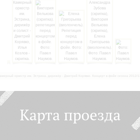
амерный оркестр им. Эстрина, дирижёр - Дмитрий Корявко. Концерт в фойе сезона 2012/1
Карта проезда