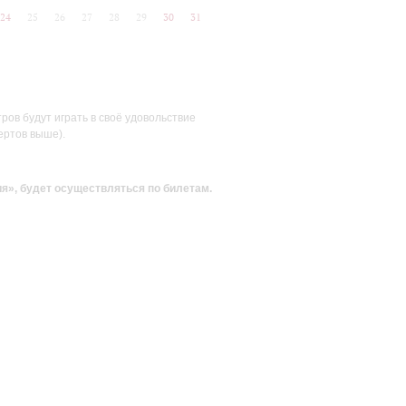
24
25
26
27
28
29
30
31
ов будут играть в своё удовольствие
ертов выше).
ия»
, будет осуществляться по билетам.