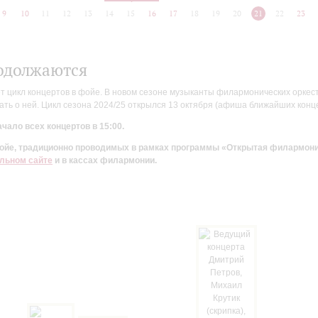
9
10
11
12
13
14
15
16
17
18
19
20
21
22
23
одолжаются
цикл концертов в фойе. В новом сезоне музыканты филармонических оркестр
ть о ней. Цикл сезона 2024/25 открылся 13 октября (афиша ближайших конц
чало всех концертов в 15:00.
 фойе, традиционно проводимых в рамках программы «Открытая филармон
льном сайте
и в кассах филармонии.