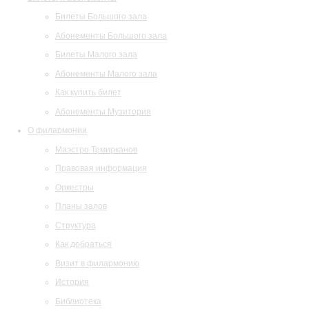
Билеты Большого зала
Абонементы Большого зала
Билеты Малого зала
Абонементы Малого зала
Как купить билет
Абонементы Музитория
О филармонии
Маэстро Темирканов
Правовая информация
Оркестры
Планы залов
Структура
Как добраться
Визит в филармонию
История
Библиотека