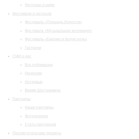
Ресторан и кафе
Фестивали и гастроли
Фестиваль «Площадь Искусств»
Фестиваль «Музыкальная коллекция»
Фестиваль «Барокко в белую ночь»
Гастроли
СМИ о нас
Все публикации
Рецензии
Интервью
Время Шостаковича
Партнеры
Наши партнеры
Фотогалерея
Стать партнером
Просветительские проекты