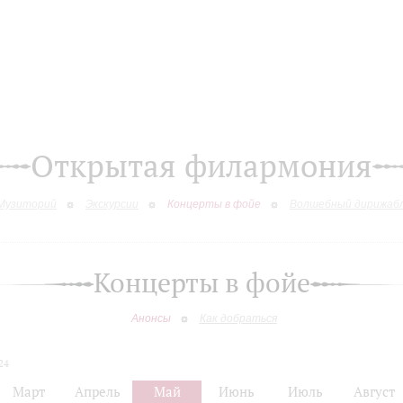
Открытая филармония
Музиторий
Экскурсии
Концерты в фойе
Волшебный дирижаб
Концерты в фойе
Анонсы
Как добраться
24
Март
Апрель
Май
Июнь
Июль
Август