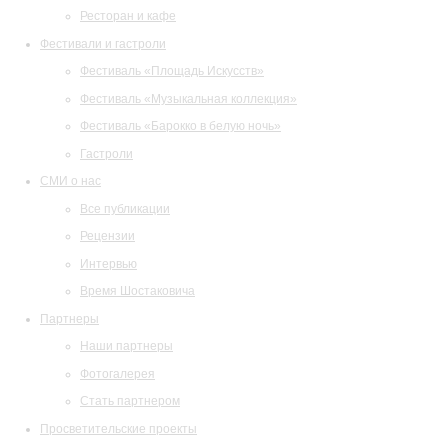
Ресторан и кафе
Фестивали и гастроли
Фестиваль «Площадь Искусств»
Фестиваль «Музыкальная коллекция»
Фестиваль «Барокко в белую ночь»
Гастроли
СМИ о нас
Все публикации
Рецензии
Интервью
Время Шостаковича
Партнеры
Наши партнеры
Фотогалерея
Стать партнером
Просветительские проекты