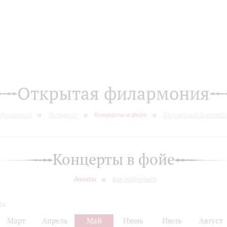
Открытая филармония
Музиторий
Экскурсии
Концерты в фойе
Волшебный дирижаб
Концерты в фойе
Анонсы
Как добраться
24
Март
Апрель
Май
Июнь
Июль
Август