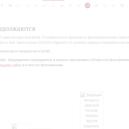
9
10
11
12
13
14
15
16
17
18
19
20
21
22
23
одолжаются
цикл концертов в фойе. В новом сезоне музыканты филармонических оркестр
ть о ней. Цикл сезона 2024/25 открылся 13 октября (афиша ближайших конц
чало всех концертов в 15:00.
 фойе, традиционно проводимых в рамках программы «Открытая филармон
льном сайте
и в кассах филармонии.