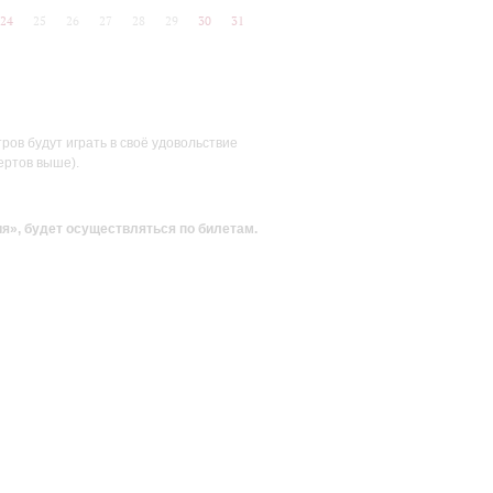
24
25
26
27
28
29
30
31
ов будут играть в своё удовольствие
ертов выше).
ия»
, будет осуществляться по билетам.