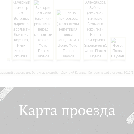
амерный оркестр им. Эстрина, дирижёр - Дмитрий Корявко. Концерт в фойе сезона 2012/1
Карта проезда