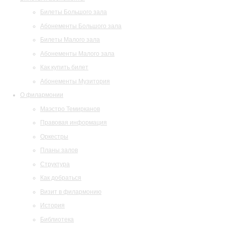
Билеты Большого зала
Абонементы Большого зала
Билеты Малого зала
Абонементы Малого зала
Как купить билет
Абонементы Музитория
О филармонии
Маэстро Темирканов
Правовая информация
Оркестры
Планы залов
Структура
Как добраться
Визит в филармонию
История
Библиотека