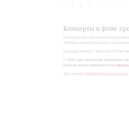
1
2
3
4
5
6
7
8
Концерты в фойе пр
Петербургская филармония продолжает 
любимую камерную музыку и рассказыва
Ведущий проекта – Дмитрий Петров.
На
С 2025 года посещение концертов в
Билеты можно приобрести на
официа
Для справок:
ticket@philharmonia.spb.ru