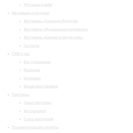
Ресторан и кафе
Фестивали и гастроли
Фестиваль «Площадь Искусств»
Фестиваль «Музыкальная коллекция»
Фестиваль «Барокко в белую ночь»
Гастроли
СМИ о нас
Все публикации
Рецензии
Интервью
Время Шостаковича
Партнеры
Наши партнеры
Фотогалерея
Стать партнером
Просветительские проекты