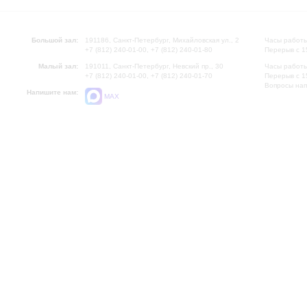
Большой зал:
191186, Санкт-Петербург, Михайловская ул., 2
Часы работы
+7 (812) 240-01-00, +7 (812) 240-01-80
Перерыв с 1
Малый зал:
191011, Санкт-Петербург, Невский пр., 30
Часы работы
+7 (812) 240-01-00, +7 (812) 240-01-70
Перерыв с 1
Вопросы на
Напишите нам:
MAX