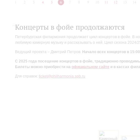
1
2
3
4
5
6
7
8
9
10
11
12
13
14
Концерты в фойе продолжаются
Петербургская филармония продолжает цикл концертов в фойе. В но
любимую камерную музыку и рассказывать о ней. Цикл сезона 2024/
Ведущий проекта – Дмитрий Петров.
Начало всех концертов в 15:00
С 2025 года посещение концертов в фойе, традиционно проводи
Билеты можно приобрести на
официальном сайте
и в кассах фил
Для справок:
ticket@philharmonia.spb.ru