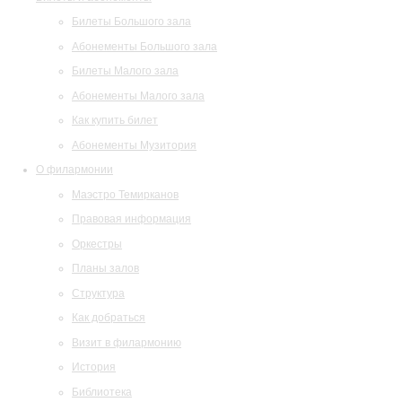
Билеты Большого зала
Абонементы Большого зала
Билеты Малого зала
Абонементы Малого зала
Как купить билет
Абонементы Музитория
О филармонии
Маэстро Темирканов
Правовая информация
Оркестры
Планы залов
Структура
Как добраться
Визит в филармонию
История
Библиотека