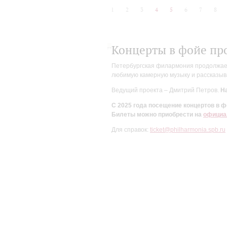
1
2
3
4
5
6
7
8
Концерты в фойе пр
Петербургская филармония продолжает 
любимую камерную музыку и рассказыва
Ведущий проекта – Дмитрий Петров.
На
С 2025 года посещение концертов в
Билеты можно приобрести на
официа
Для справок:
ticket@philharmonia.spb.ru