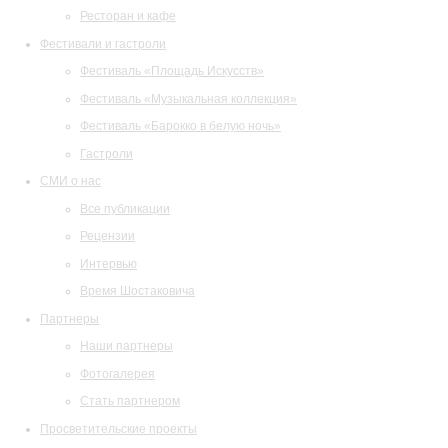
Ресторан и кафе
Фестивали и гастроли
Фестиваль «Площадь Искусств»
Фестиваль «Музыкальная коллекция»
Фестиваль «Барокко в белую ночь»
Гастроли
СМИ о нас
Все публикации
Рецензии
Интервью
Время Шостаковича
Партнеры
Наши партнеры
Фотогалерея
Стать партнером
Просветительские проекты