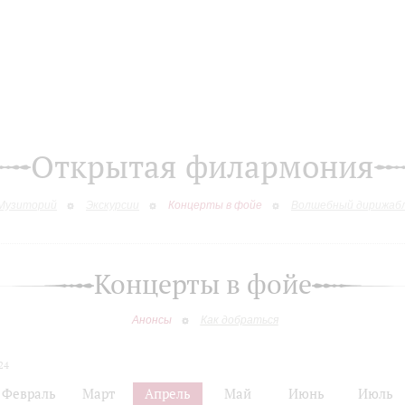
Открытая филармония
Музиторий
Экскурсии
Концерты в фойе
Волшебный дирижаб
Концерты в фойе
Анонсы
Как добраться
24
Февраль
Март
Апрель
Май
Июнь
Июль