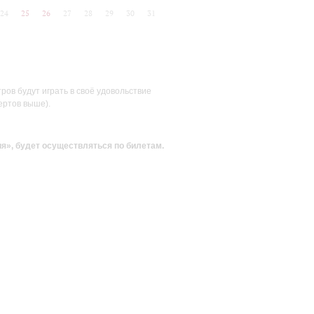
24
25
26
27
28
29
30
31
ов будут играть в своё удовольствие
ертов выше).
ия»
, будет осуществляться по билетам.