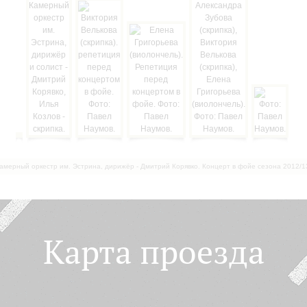
амерный оркестр им. Эстрина, дирижёр - Дмитрий Корявко. Концерт в фойе сезона 2012/1
Карта проезда