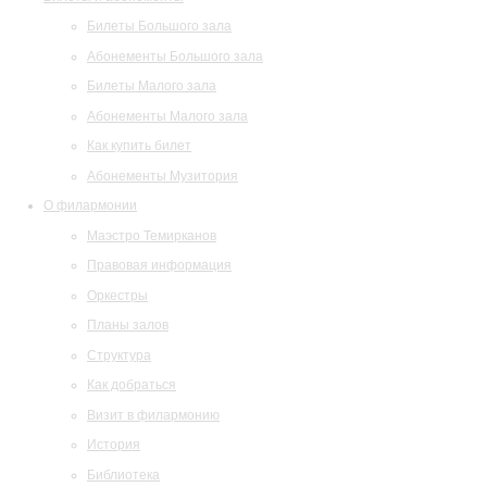
Билеты Большого зала
Абонементы Большого зала
Билеты Малого зала
Абонементы Малого зала
Как купить билет
Абонементы Музитория
О филармонии
Маэстро Темирканов
Правовая информация
Оркестры
Планы залов
Структура
Как добраться
Визит в филармонию
История
Библиотека