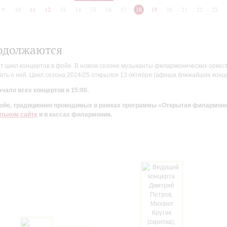
9
10
11
12
13
14
15
16
17
18
19
20
21
22
23
одолжаются
цикл концертов в фойе. В новом сезоне музыканты филармонических оркестр
ть о ней. Цикл сезона 2024/25 открылся 13 октября (афиша ближайших конц
чало всех концертов в 15:00.
 фойе, традиционно проводимых в рамках программы «Открытая филармон
льном сайте
и в кассах филармонии.