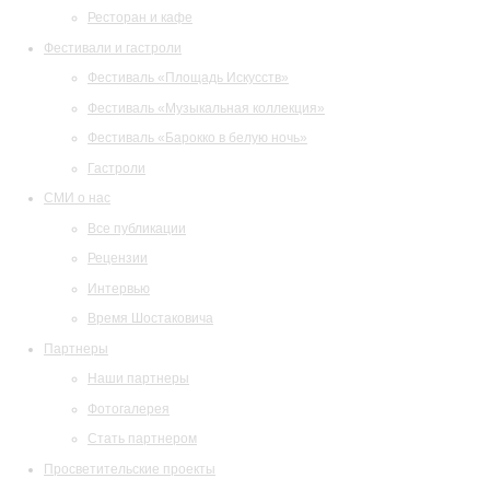
Ресторан и кафе
Фестивали и гастроли
Фестиваль «Площадь Искусств»
Фестиваль «Музыкальная коллекция»
Фестиваль «Барокко в белую ночь»
Гастроли
СМИ о нас
Все публикации
Рецензии
Интервью
Время Шостаковича
Партнеры
Наши партнеры
Фотогалерея
Стать партнером
Просветительские проекты