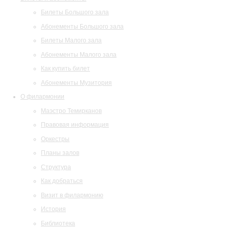
Билеты Большого зала
Абонементы Большого зала
Билеты Малого зала
Абонементы Малого зала
Как купить билет
Абонементы Музитория
О филармонии
Маэстро Темирканов
Правовая информация
Оркестры
Планы залов
Структура
Как добраться
Визит в филармонию
История
Библиотека