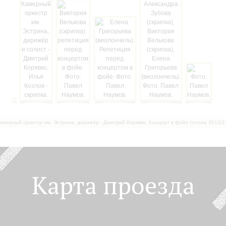
амерный оркестр им. Эстрина, дирижёр - Дмитрий Корявко. Концерт в фойе сезона 2012/1
Карта проезда