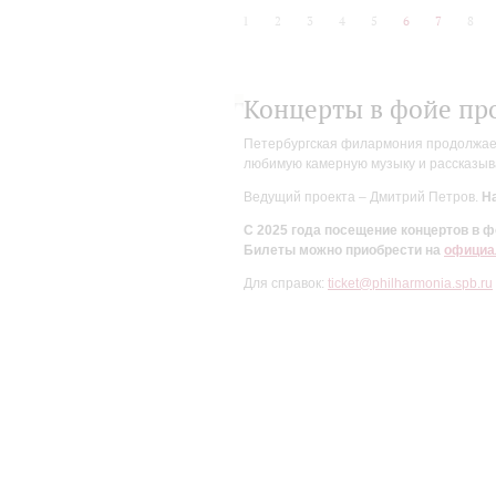
1
2
3
4
5
6
7
8
Концерты в фойе пр
Петербургская филармония продолжает 
любимую камерную музыку и рассказыва
Ведущий проекта – Дмитрий Петров.
На
С 2025 года посещение концертов в
Билеты можно приобрести на
официа
Для справок:
ticket@philharmonia.spb.ru