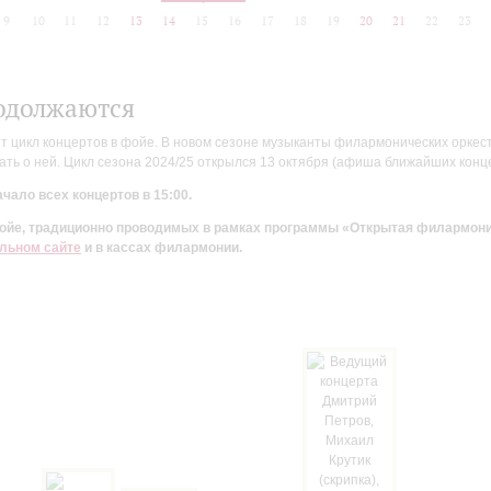
9
10
11
12
13
14
15
16
17
18
19
20
21
22
23
одолжаются
цикл концертов в фойе. В новом сезоне музыканты филармонических оркестр
ть о ней. Цикл сезона 2024/25 открылся 13 октября (афиша ближайших конц
чало всех концертов в 15:00.
 фойе, традиционно проводимых в рамках программы «Открытая филармон
льном сайте
и в кассах филармонии.