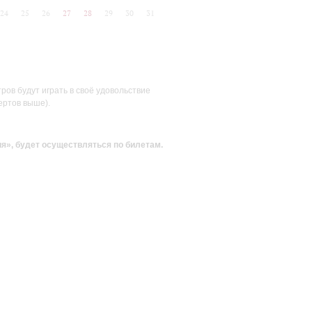
24
25
26
27
28
29
30
31
ов будут играть в своё удовольствие
ертов выше).
ия»
, будет осуществляться по билетам.