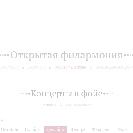
Открытая филармония
Музиторий
Экскурсии
Концерты в фойе
Волшебный дирижаб
Концерты в фойе
Анонсы
Как добраться
24
Октябрь
Ноябрь
Декабрь
Январь
Февраль
Март