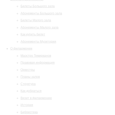
Билеты Большого зала
Абонементы Большого зала
Билеты Малого зала
Абонементы Малого зала
Как купить билет
Абонементы Музитория
О филармонии
Маэстро Темирканов
Правовая информация
Оркестры
Планы залов
Структура
Как добраться
Визит в филармонию
История
Библиотека