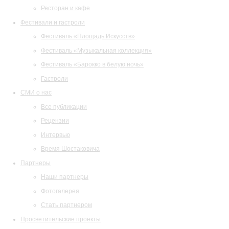
Ресторан и кафе
Фестивали и гастроли
Фестиваль «Площадь Искусств»
Фестиваль «Музыкальная коллекция»
Фестиваль «Барокко в белую ночь»
Гастроли
СМИ о нас
Все публикации
Рецензии
Интервью
Время Шостаковича
Партнеры
Наши партнеры
Фотогалерея
Стать партнером
Просветительские проекты