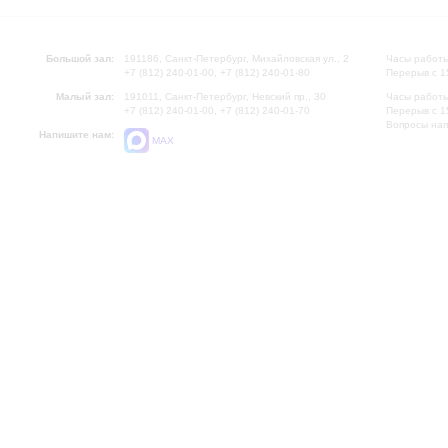
Большой зал:
191186, Санкт-Петербург, Михайловская ул., 2
Часы работы
+7 (812) 240-01-00, +7 (812) 240-01-80
Перерыв с 1
Малый зал:
191011, Санкт-Петербург, Невский пр., 30
Часы работы
+7 (812) 240-01-00, +7 (812) 240-01-70
Перерыв с 1
Вопросы на
Напишите нам:
MAX