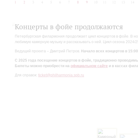
1
2
3
4
5
6
7
8
9
10
11
12
13
14
Концерты в фойе продолжаются
Петербургская филармония продолжает цикл концертов в фойе. В но
любимую камерную музыку и рассказывать о ней. Цикл сезона 2024/
Ведущий проекта – Дмитрий Петров.
Начало всех концертов в 15:00
С 2025 года посещение концертов в фойе, традиционно проводи
Билеты можно приобрести на
официальном сайте
и в кассах фил
Для справок:
ticket@philharmonia.spb.ru