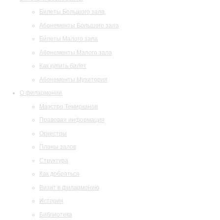
Билеты Большого зала
Абонементы Большого зала
Билеты Малого зала
Абонементы Малого зала
Как купить билет
Абонементы Музитория
О филармонии
Маэстро Темирканов
Правовая информация
Оркестры
Планы залов
Структура
Как добраться
Визит в филармонию
История
Библиотека