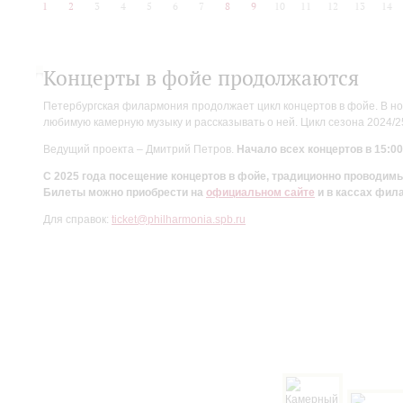
1
2
3
4
5
6
7
8
9
10
11
12
13
14
Концерты в фойе продолжаются
Петербургская филармония продолжает цикл концертов в фойе. В но
любимую камерную музыку и рассказывать о ней. Цикл сезона 2024/
Ведущий проекта – Дмитрий Петров.
Начало всех концертов в 15:00
С 2025 года посещение концертов в фойе, традиционно проводи
Билеты можно приобрести на
официальном сайте
и в кассах фил
Для справок:
ticket@philharmonia.spb.ru