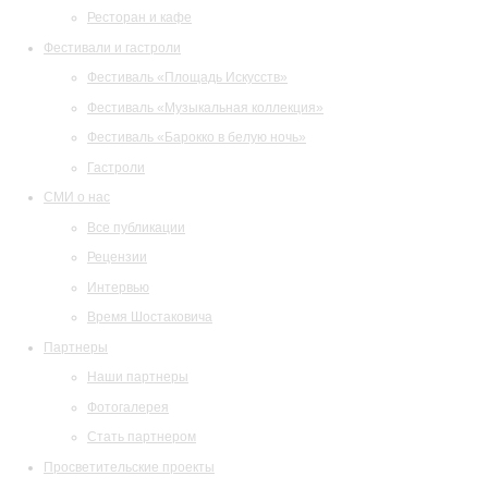
Ресторан и кафе
Фестивали и гастроли
Фестиваль «Площадь Искусств»
Фестиваль «Музыкальная коллекция»
Фестиваль «Барокко в белую ночь»
Гастроли
СМИ о нас
Все публикации
Рецензии
Интервью
Время Шостаковича
Партнеры
Наши партнеры
Фотогалерея
Стать партнером
Просветительские проекты