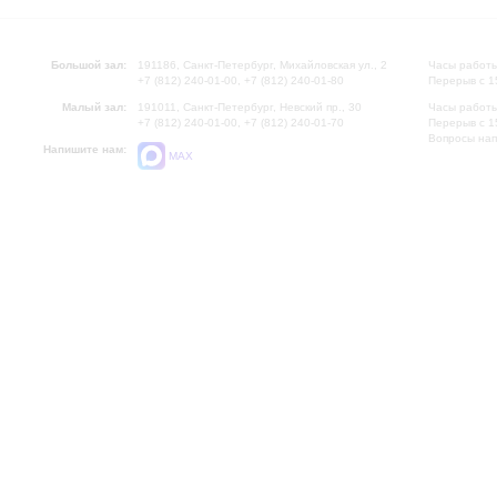
Большой зал:
191186, Санкт-Петербург, Михайловская ул., 2
Часы работы
+7 (812) 240-01-00, +7 (812) 240-01-80
Перерыв с 1
Малый зал:
191011, Санкт-Петербург, Невский пр., 30
Часы работы
+7 (812) 240-01-00, +7 (812) 240-01-70
Перерыв с 1
Вопросы на
Напишите нам:
MAX