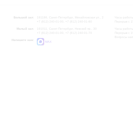
Большой зал:
191186, Санкт-Петербург, Михайловская ул., 2
Часы работы
+7 (812) 240-01-00, +7 (812) 240-01-80
Перерыв с 1
Малый зал:
191011, Санкт-Петербург, Невский пр., 30
Часы работы
+7 (812) 240-01-00, +7 (812) 240-01-70
Перерыв с 1
Вопросы на
Напишите нам:
MAX