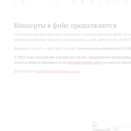
1
2
3
4
5
6
7
8
9
10
11
12
13
14
Концерты в фойе продолжаются
Петербургская филармония продолжает цикл концертов в фойе. В но
любимую камерную музыку и рассказывать о ней. Цикл сезона 2024/
Ведущий проекта – Дмитрий Петров.
Начало всех концертов в 15:00
С 2025 года посещение концертов в фойе, традиционно проводи
Билеты можно приобрести на
официальном сайте
и в кассах фил
Для справок:
ticket@philharmonia.spb.ru