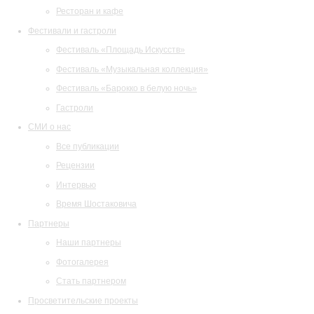
Ресторан и кафе
Фестивали и гастроли
Фестиваль «Площадь Искусств»
Фестиваль «Музыкальная коллекция»
Фестиваль «Барокко в белую ночь»
Гастроли
СМИ о нас
Все публикации
Рецензии
Интервью
Время Шостаковича
Партнеры
Наши партнеры
Фотогалерея
Стать партнером
Просветительские проекты