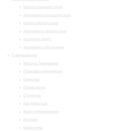
Билеты Большого зала
Абонементы Большого зала
Билеты Малого зала
Абонементы Малого зала
Как купить билет
Абонементы Музитория
О филармонии
Маэстро Темирканов
Правовая информация
Оркестры
Планы залов
Структура
Как добраться
Визит в филармонию
История
Библиотека