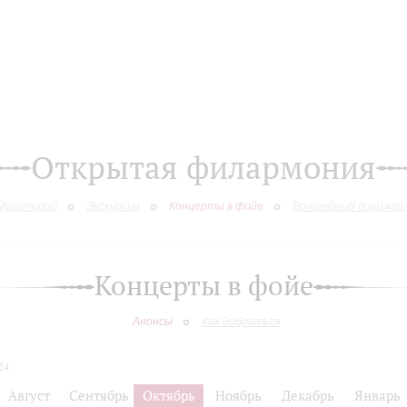
Открытая филармония
Музиторий
Экскурсии
Концерты в фойе
Волшебный дирижаб
Концерты в фойе
Анонсы
Как добраться
24
Август
Сентябрь
Октябрь
Ноябрь
Декабрь
Январь