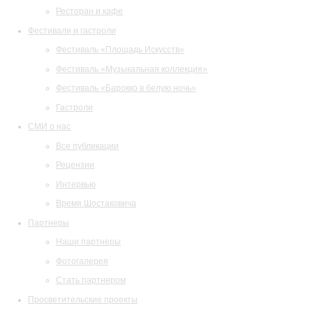
Ресторан и кафе
Фестивали и гастроли
Фестиваль «Площадь Искусств»
Фестиваль «Музыкальная коллекция»
Фестиваль «Барокко в белую ночь»
Гастроли
СМИ о нас
Все публикации
Рецензии
Интервью
Время Шостаковича
Партнеры
Наши партнеры
Фотогалерея
Стать партнером
Просветительские проекты