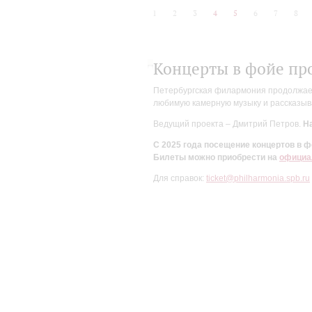
1
2
3
4
5
6
7
8
Концерты в фойе пр
Петербургская филармония продолжает 
любимую камерную музыку и рассказыва
Ведущий проекта – Дмитрий Петров.
На
С 2025 года посещение концертов в
Билеты можно приобрести на
официа
Для справок:
ticket@philharmonia.spb.ru