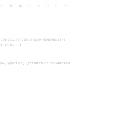
24
25
26
27
28
29
30
31
ов будут играть в своё удовольствие
ертов выше).
ия»
, будет осуществляться по билетам.