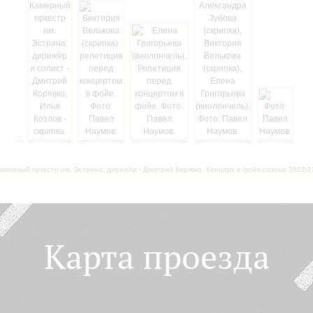
амерный оркестр им. Эстрина, дирижёр - Дмитрий Корявко. Концерт в фойе сезона 2012/1
Карта проезда