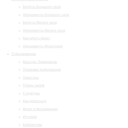
Билеты Большого зала
Абонементы Большого зала
Билеты Малого зала
Абонементы Малого зала
Как купить билет
Абонементы Музитория
О филармонии
Маэстро Темирканов
Правовая информация
Оркестры
Планы залов
Структура
Как добраться
Визит в филармонию
История
Библиотека