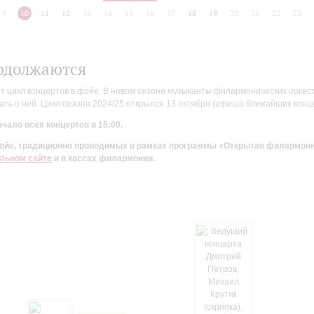
9
10
11
12
13
14
15
16
17
18
19
20
21
22
23
одолжаются
цикл концертов в фойе. В новом сезоне музыканты филармонических оркестр
ть о ней. Цикл сезона 2024/25 открылся 13 октября (афиша ближайших конц
чало всех концертов в 15:00.
 фойе, традиционно проводимых в рамках программы «Открытая филармон
льном сайте
и в кассах филармонии.