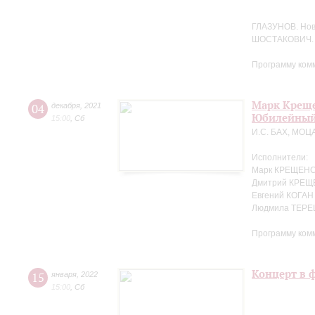
ГЛАЗУНОВ. Но
ШОСТАКОВИЧ. 
Программу ком
Марк Креще
04
декабря
,
2021
Юбилейный
15:00
,
Сб
И.С. БАХ, МОЦ
Исполнители:
Марк КРЕЩЕНС
Дмитрий КРЕЩ
Евгений КОГАН
Людмила ТЕРЕ
Программу ком
Концерт в 
15
января
,
2022
15:00
,
Сб