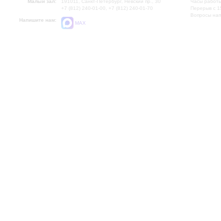
Малый зал:
191011, Санкт-Петербург, Невский пр., 30
Часы работы
+7 (812) 240-01-00, +7 (812) 240-01-70
Перерыв с 1
Вопросы на
Напишите нам:
MAX