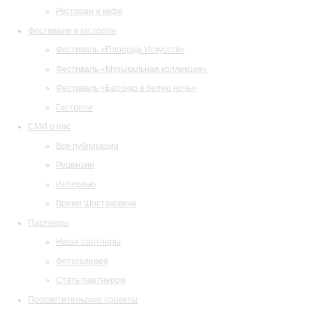
Ресторан и кафе
Фестивали и гастроли
Фестиваль «Площадь Искусств»
Фестиваль «Музыкальная коллекция»
Фестиваль «Барокко в белую ночь»
Гастроли
СМИ о нас
Все публикации
Рецензии
Интервью
Время Шостаковича
Партнеры
Наши партнеры
Фотогалерея
Стать партнером
Просветительские проекты