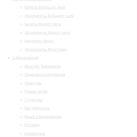
Билеты Большого зала
Абонементы Большого зала
Билеты Малого зала
Абонементы Малого зала
Как купить билет
Абонементы Музитория
О филармонии
Маэстро Темирканов
Правовая информация
Оркестры
Планы залов
Структура
Как добраться
Визит в филармонию
История
Библиотека