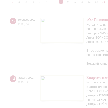
1
2
3
4
5
6
7
8
9
10
11
12
13
14
«От Генделя
23
октября
,
2021
15:00
,
Сб
Исполнители:
Виктор ЛИСНЯК
Виктория ЗИМ
Антон БОРИСОВ
Антон КОЛОБОВ
В программе пр
Венявского, Ви
Ведущий конце
Квартет име
14
ноября
,
2021
15:00
,
Вс
Исполнители:
Квартет имени
Илья КОЗЛОВ с
Дмитрий КОРЯВ
Денис ГОНЧАР 
Дмитрий ЕРЁМ