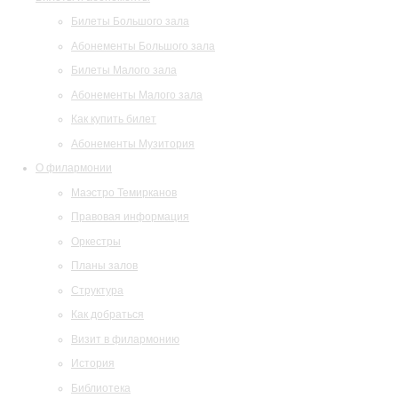
Билеты Большого зала
Абонементы Большого зала
Билеты Малого зала
Абонементы Малого зала
Как купить билет
Абонементы Музитория
О филармонии
Маэстро Темирканов
Правовая информация
Оркестры
Планы залов
Структура
Как добраться
Визит в филармонию
История
Библиотека