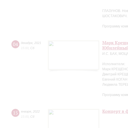
ГЛАЗУНОВ. Но
ШОСТАКОВИЧ. 
Программу ком
Марк Креще
04
декабря
,
2021
Юбилейный
15:00
,
Сб
И.С. БАХ, МОЦ
Исполнители:
Марк КРЕЩЕНС
Дмитрий КРЕЩ
Евгений КОГАН
Людмила ТЕРЕ
Программу ком
Концерт в 
15
января
,
2022
15:00
,
Сб