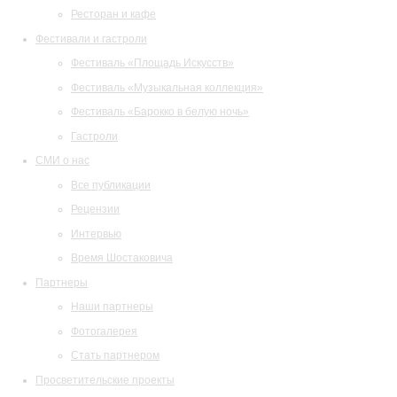
Ресторан и кафе
Фестивали и гастроли
Фестиваль «Площадь Искусств»
Фестиваль «Музыкальная коллекция»
Фестиваль «Барокко в белую ночь»
Гастроли
СМИ о нас
Все публикации
Рецензии
Интервью
Время Шостаковича
Партнеры
Наши партнеры
Фотогалерея
Стать партнером
Просветительские проекты