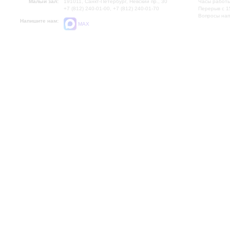
Малый зал:
191011, Санкт-Петербург, Невский пр., 30
Часы работы
+7 (812) 240-01-00, +7 (812) 240-01-70
Перерыв с 1
Вопросы на
Напишите нам:
MAX