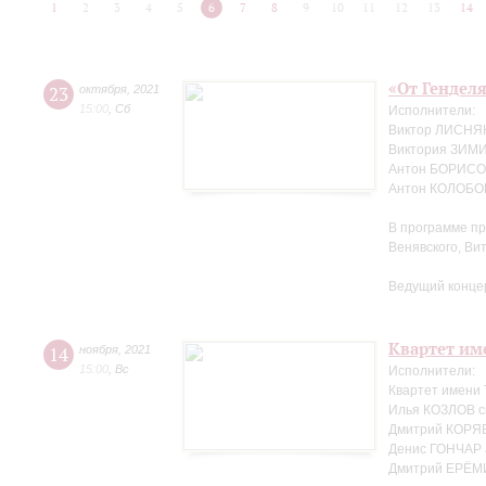
1
2
3
4
5
6
7
8
9
10
11
12
13
14
«От Генделя
23
октября
,
2021
15:00
,
Сб
Исполнители:
Виктор ЛИСНЯК
Виктория ЗИМ
Антон БОРИСОВ
Антон КОЛОБОВ
В программе пр
Венявского, Ви
Ведущий конце
Квартет име
14
ноября
,
2021
15:00
,
Вс
Исполнители:
Квартет имени
Илья КОЗЛОВ с
Дмитрий КОРЯВ
Денис ГОНЧАР 
Дмитрий ЕРЁМ