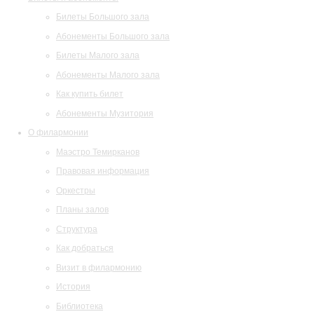
Билеты Большого зала
Абонементы Большого зала
Билеты Малого зала
Абонементы Малого зала
Как купить билет
Абонементы Музитория
О филармонии
Маэстро Темирканов
Правовая информация
Оркестры
Планы залов
Структура
Как добраться
Визит в филармонию
История
Библиотека