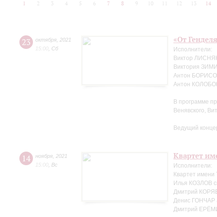
1
2
3
4
5
6
7
8
9
10
11
12
13
14
«От Генделя
23
октября
,
2021
15:00
,
Сб
Исполнители:
Виктор ЛИСНЯК
Виктория ЗИМ
Антон БОРИСОВ
Антон КОЛОБОВ
В программе пр
Венявского, Ви
Ведущий конце
Квартет име
14
ноября
,
2021
15:00
,
Вс
Исполнители:
Квартет имени
Илья КОЗЛОВ с
Дмитрий КОРЯВ
Денис ГОНЧАР 
Дмитрий ЕРЁМ