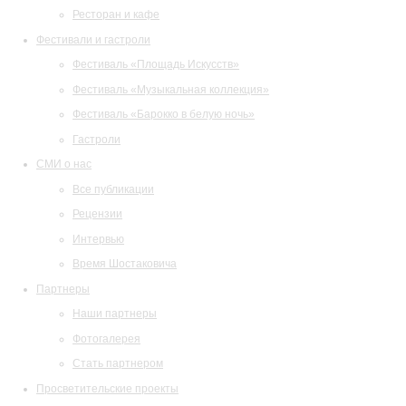
Ресторан и кафе
Фестивали и гастроли
Фестиваль «Площадь Искусств»
Фестиваль «Музыкальная коллекция»
Фестиваль «Барокко в белую ночь»
Гастроли
СМИ о нас
Все публикации
Рецензии
Интервью
Время Шостаковича
Партнеры
Наши партнеры
Фотогалерея
Стать партнером
Просветительские проекты