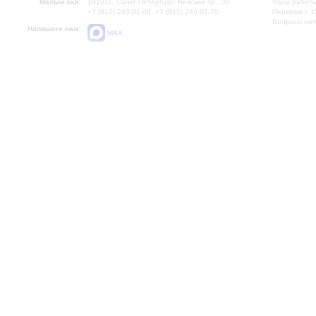
Малый зал:
191011, Санкт-Петербург, Невский пр., 30
Часы работы
+7 (812) 240-01-00, +7 (812) 240-01-70
Перерыв с 1
Вопросы на
Напишите нам:
MAX