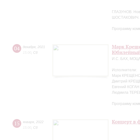
ГЛАЗУНОВ. Но
ШОСТАКОВИЧ. 
Программу ком
Марк Креще
04
декабря
,
2021
Юбилейный
15:00
,
Сб
И.С. БАХ, МОЦ
Исполнители:
Марк КРЕЩЕНС
Дмитрий КРЕЩ
Евгений КОГАН
Людмила ТЕРЕ
Программу ком
Концерт в 
15
января
,
2022
15:00
,
Сб