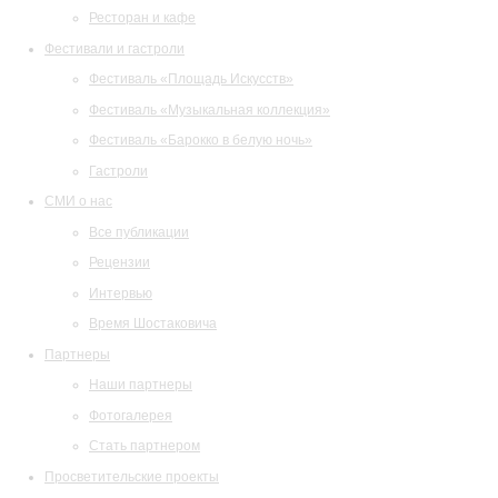
Ресторан и кафе
Фестивали и гастроли
Фестиваль «Площадь Искусств»
Фестиваль «Музыкальная коллекция»
Фестиваль «Барокко в белую ночь»
Гастроли
СМИ о нас
Все публикации
Рецензии
Интервью
Время Шостаковича
Партнеры
Наши партнеры
Фотогалерея
Стать партнером
Просветительские проекты