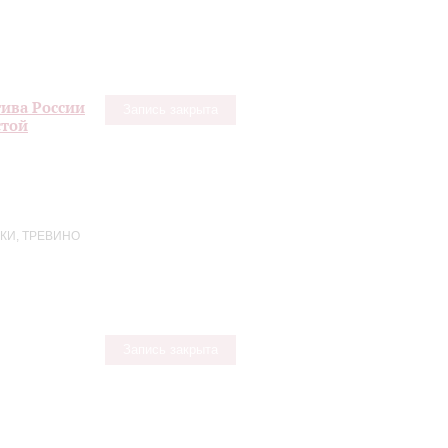
ива России
Запись закрыта
стой
КИ, ТРЕВИНО
Запись закрыта