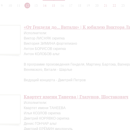
9
10
11
12
13
14
15
16
17
18
19
20
21
22
23
«От Генделя до... Витали» | К юбилею Виктора 
Исполнители:
Виктор ЛИСНЯК скрипка
Виктория ЗИМИНА фортепиано
Антон БОРИСОВ скрипка
Антон КОЛОБОВ альт
В программе произведения Генделя, Мартину, Бартока, Вагнера
Венявского, Витали - Шарлье
Ведущий концерта - Дмитрий Петров
Квартет имени Танеева | Глазунов, Шостакович
Исполнители:
Квартет имени ТАНЕЕВА
Илья КОЗЛОВ скрипка
Дмитрий КОРЯВКО скрипка
Денис ГОНЧАР альт
Дмитрий ЕРЁМИН виолончль