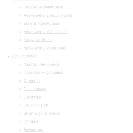
Билеты Большого зала
Абонементы Большого зала
Билеты Малого зала
Абонементы Малого зала
Как купить билет
Абонементы Музитория
О филармонии
Маэстро Темирканов
Правовая информация
Оркестры
Планы залов
Структура
Как добраться
Визит в филармонию
История
Библиотека