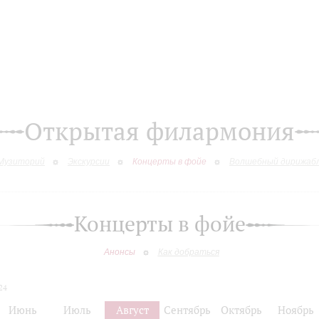
Открытая филармония
Музиторий
Экскурсии
Концерты в фойе
Волшебный дирижаб
Концерты в фойе
Анонсы
Как добраться
24
Июнь
Июль
Август
Сентябрь
Октябрь
Ноябрь