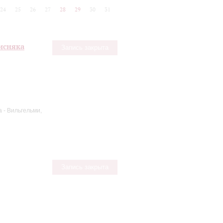
24
25
26
27
28
29
30
31
Лисняка
Запись закрыта
 - Вильгельми,
Запись закрыта