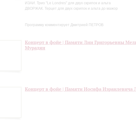
ИЗАИ. Трио "Le Londres" для двух скрипок и альта
ДВОРЖАК. Терцет для двух скрипок и альта до мажор
Программу комментирует Дмитрией ПЕТРОВ
Концерт в фойе | Памяти Лии Григорьевны Мел
Мурадян
Концерт в фойе | Памяти Иосифа Израилевича 