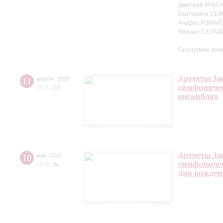
Дмитрий КРАС
Екатерина СЕ
Андрес ИЗМАЙ
Михаил СЕРАЗ
Программу ком
Артисты За
11
апреля
,
2020
симфоничес
15:00
,
Сб
ансамблях
Артисты За
10
мая
,
2020
симфоничес
15:00
,
Вс
дня рожден