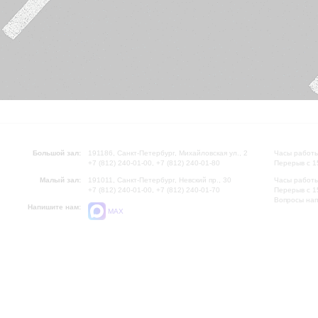
Большой зал:
191186, Санкт-Петербург, Михайловская ул., 2
Часы работы
+7 (812) 240-01-00, +7 (812) 240-01-80
Перерыв с 1
Малый зал:
191011, Санкт-Петербург, Невский пр., 30
Часы работы
+7 (812) 240-01-00, +7 (812) 240-01-70
Перерыв с 1
Вопросы на
Напишите нам:
MAX