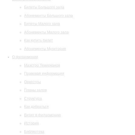
Билеты Большого зала
Абонементы Большого зала
Билеты Малого зала
Абонементы Малого зала
Как купить билет
Абонементы Музитория
О филармонии
Маэстро Темирканов
Правовая информация
Оркестры
Планы залов
Структура
Как добраться
Визит в филармонию
История
Библиотека