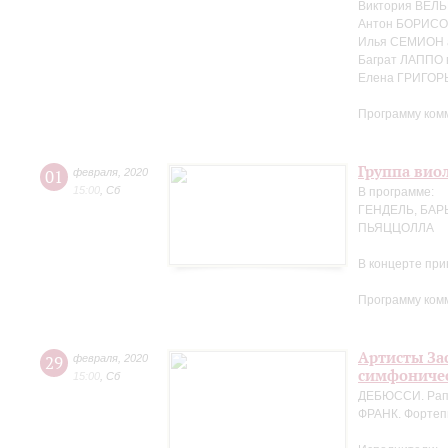
Виктория ВЕЛЬ
Антон БОРИСОВ
Илья СЕМИОН 
Баграт ЛАППО 
Елена ГРИГОР
Программу ком
Группа вио
01
февраля
,
2020
15:00
,
Сб
В программе:
ГЕНДЕЛЬ, БАР
ПЬЯЦЦОЛЛА
В концерте пр
Программу ком
Артисты За
29
февраля
,
2020
симфоничес
15:00
,
Сб
ДЕБЮССИ. Рапс
ФРАНК. Фортеп