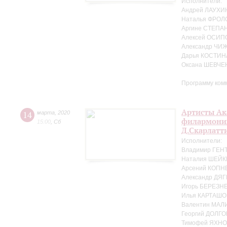
Исполнители:
Андрей ЛАУХИН
Наталья ФРОЛ
Аргине СТЕПАН
Алексей ОСИПО
Александр ЧИЖ
Дарья КОСТИНА
Оксана ШЕВЧЕ
Программу ком
Артисты Ак
14
марта
,
2020
филармонии 
15:00
,
Сб
Д.Скарлатт
Исполнители:
Владимир ГЕНТ
Наталия ШЕЙК
Арсений КОПНЕ
Александр ДЯГ
Игорь БЕРЕЗНЕ
Илья КАРТАШО
Валентин МАЛ
Георгий ДОЛГО
Тимофей ЯХНО