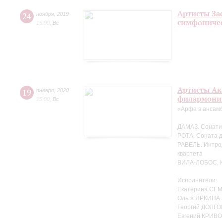
Артисты За
24
ноября
,
2019
симфоничес
15:00
,
Вс
Артисты Ак
19
января
,
2020
филармонии
15:00
,
Вс
«Арфа в ансам
ДАМАЗ. Сонати
РОТА. Соната 
РАВЕЛЬ. Интрод
квартета
ВИЛА-ЛОБОС. Кв
Исполнители:
Екатерина СЕ
Ольга ЯРКИНА
Георгий ДОЛГО
Евгений КРИВ