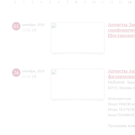
1
2
3
4
5
6
7
8
9
10
11
12
13
14
Артисты За
05
октября
,
2019
симфоничес
15:00
,
Сб
Шостакови
Артисты Ак
26
октября
,
2019
филармонии
15:00
,
Сб
РЕЙНЕКЕ. Трио 
БРУХ. Восемь п
Исполнители:
Ренат РАКОВ к
Игорь ТЕХТЕЛЕ
Анна ПАНФИЛО
Программу ком