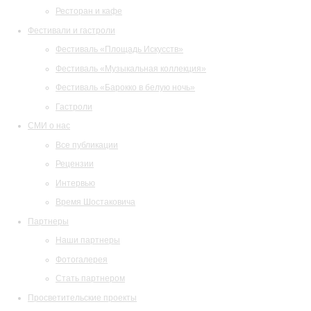
Ресторан и кафе
Фестивали и гастроли
Фестиваль «Площадь Искусств»
Фестиваль «Музыкальная коллекция»
Фестиваль «Барокко в белую ночь»
Гастроли
СМИ о нас
Все публикации
Рецензии
Интервью
Время Шостаковича
Партнеры
Наши партнеры
Фотогалерея
Стать партнером
Просветительские проекты