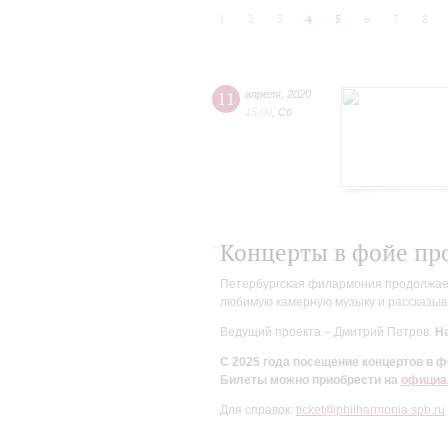
1
2
3
4
5
6
7
8
11
апреля
,
2020
15:00
,
Сб
Концерты в фойе пр
Петербургская филармония продолжает 
любимую камерную музыку и рассказыва
Ведущий проекта – Дмитрий Петров.
На
С 2025 года посещение концертов в
Билеты можно приобрести на
официа
Для справок:
ticket@philharmonia.spb.ru