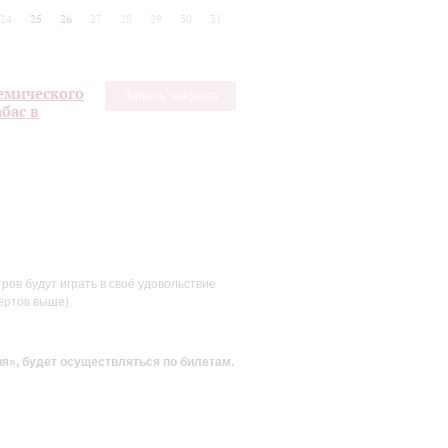
24
25
26
27
28
29
30
31
емического
Запись закрыта
бас в
ов будут играть в своё удовольствие
ертов выше).
ия»
, будет осуществляться по билетам.