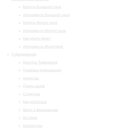
Билеты Большого зала
Абонементы Большого зала
Билеты Малого зала
Абонементы Малого зала
Как купить билет
Абонементы Музитория
О филармонии
Маэстро Темирканов
Правовая информация
Оркестры
Планы залов
Структура
Как добраться
Визит в филармонию
История
Библиотека