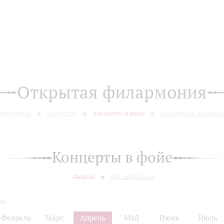
Открытая филармония
Музиторий
Экскурсии
Концерты в фойе
Волшебный дирижаб
Концерты в фойе
Анонсы
Как добраться
24
Февраль
Март
Апрель
Май
Июнь
Июль