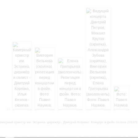
амерный оркестр им. Эстрина, дирижёр - Дмитрий Корявко. Концерт в фойе сезона 2012/1