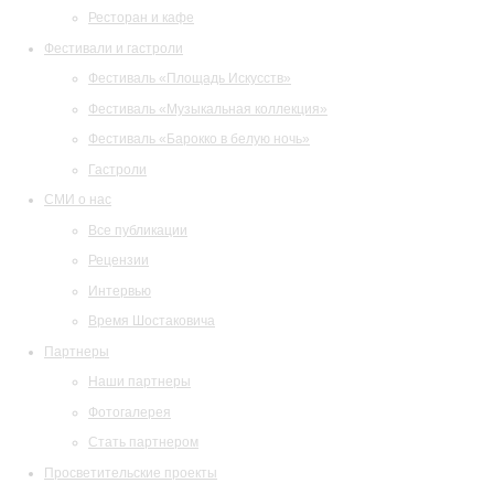
Ресторан и кафе
Фестивали и гастроли
Фестиваль «Площадь Искусств»
Фестиваль «Музыкальная коллекция»
Фестиваль «Барокко в белую ночь»
Гастроли
СМИ о нас
Все публикации
Рецензии
Интервью
Время Шостаковича
Партнеры
Наши партнеры
Фотогалерея
Стать партнером
Просветительские проекты