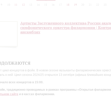
9
10
11
12
13
14
15
16
17
18
19
20
21
22
23
Артисты Заслуженного коллектива России акад
симфонического оркестра филармонии | Контра
ансамблях
одолжаются
цикл концертов в фойе. В новом сезоне музыканты филармонических оркестр
ть о ней. Цикл сезона 2024/25 открылся 13 октября (афиша ближайших конц
чало всех концертов в 15:00.
 фойе, традиционно проводимых в рамках программы «Открытая филармон
льном сайте
и в кассах филармонии.