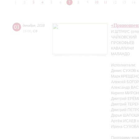
1
2
3
4
5
6
7
8
9
10
11
12
13
14
«Приношен
01
декабря
,
2018
15:00
,
Сб
И.ШТРАУС (оте
ЧАЙКОВСКИЙ
ПРОКОФЬЕВ
КАВАЛЛИНИ
МАЛАНДО
Исполнители:
Денис СУХОВ к
Марк КРЕЩЕНС
Алексей БОГОР
Александр ВАС
Кирилл МИРОН
Дмитрий ЕРЁМ
Дмитрий ТЕРЕ
Дмитрий ПЕТРО
Дарья ШАПОШ
Артём ИСАЕВ г
Ирина СУХОВА 
Программу ком