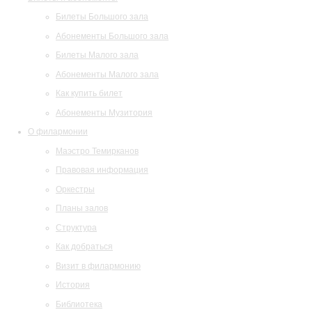
Билеты Большого зала
Абонементы Большого зала
Билеты Малого зала
Абонементы Малого зала
Как купить билет
Абонементы Музитория
О филармонии
Маэстро Темирканов
Правовая информация
Оркестры
Планы залов
Структура
Как добраться
Визит в филармонию
История
Библиотека