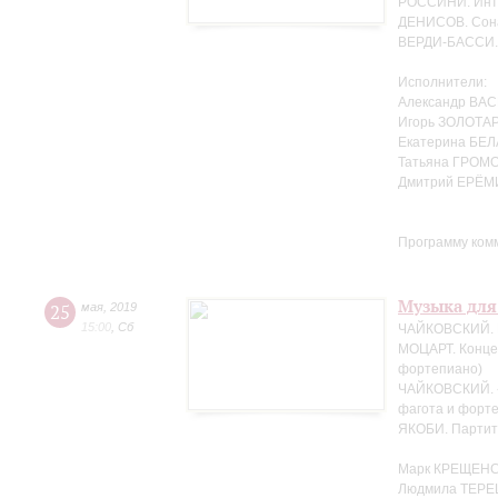
РОССИНИ. Интр
ДЕНИСОВ. Сона
ВЕРДИ-БАССИ. 
Исполнители:
Александр ВАС
Игорь ЗОЛОТАР
Екатерина БЕЛ
Татьяна ГРОМО
Дмитрий ЕРЁМ
Программу ком
Музыка для
25
мая
,
2019
15:00
,
Сб
ЧАЙКОВСКИЙ. Н
МОЦАРТ. Концер
фортепиано)
ЧАЙКОВСКИЙ. «
фагота и форте
ЯКОБИ. Партит
Марк КРЕЩЕНС
Людмила ТЕРЕ