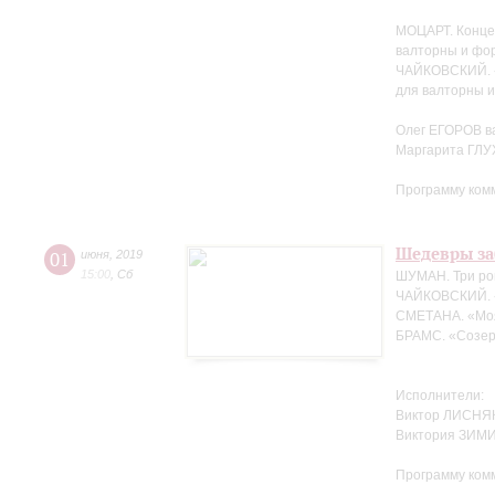
МОЦАРТ. Конце
валторны и фо
ЧАЙКОВСКИЙ. «
для валторны 
Олег ЕГОРОВ в
Маргарита ГЛ
Программу ком
Шедевры за
01
июня
,
2019
15:00
,
Сб
ШУМАН. Три ро
ЧАЙКОВСКИЙ. 
СМЕТАНА. «Мо
БРАМС. «Созер
Исполнители:
Виктор ЛИСНЯК
Виктория ЗИМ
Программу ком