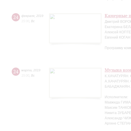
Камерные п
24
февраля
,
2019
15:00
,
Вс
Дмитрий ВОРО
Екатерина БЕЛ
Алексей КОПТЕ
Евгений КОГАН
Программу ком
Музыка ко
24
марта
,
2019
15:00
,
Вс
К.ХАЧАТУРЯН. 
А.ХАЧАТУРЯН. 
БАБАДЖАНЯН. Т
Исполнители:
Мавжида ГИМА
Максим ТАНКО
Никита ЗУБАРЕ
Александр ЧИЖ
Аргине СТЕПАН