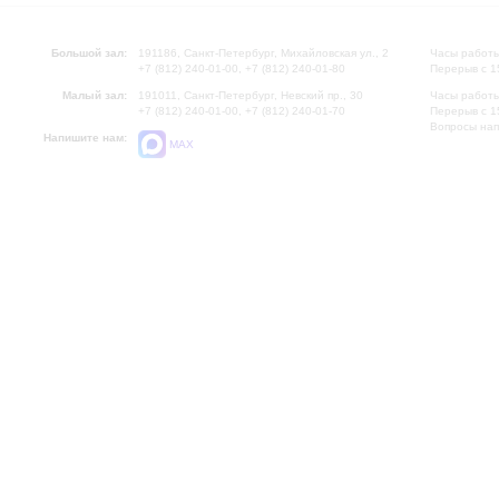
Большой зал:
191186, Санкт-Петербург, Михайловская ул., 2
Часы работы
+7 (812) 240-01-00, +7 (812) 240-01-80
Перерыв с 1
Малый зал:
191011, Санкт-Петербург, Невский пр., 30
Часы работы
+7 (812) 240-01-00, +7 (812) 240-01-70
Перерыв с 1
Вопросы на
Напишите нам:
MAX