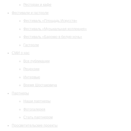
Ресторан и кафе
Фестивали и гастроли
Фестиваль «Площадь Искусств»
Фестиваль «Музыкальная коллекция»
Фестиваль «Барокко в белую ночь»
Гастроли
СМИ о нас
Все публикации
Рецензии
Интервью
Время Шостаковича
Партнеры
Наши партнеры
Фотогалерея
Стать партнером
Просветительские проекты