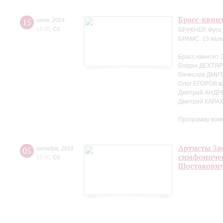
Брасс-квин
15
июня
,
2019
15:00
,
Сб
БРУКНЕР. Фуга 
БРАМС. 13 валь
Брасс-квинтет 
Богдан ДЕХТЯР
Вячеслав ДМИТ
Олег ЕГОРОВ в
Дмитрий АНДР
Дмитрий КАРА
Программу ком
Артисты За
05
октября
,
2019
симфоничес
15:00
,
Сб
Шостакови