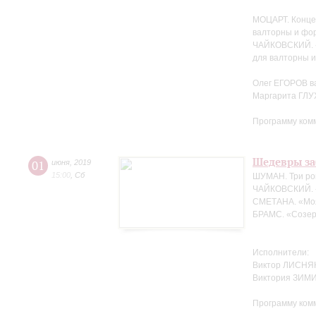
МОЦАРТ. Конце
валторны и фо
ЧАЙКОВСКИЙ. «
для валторны 
Олег ЕГОРОВ в
Маргарита ГЛ
Программу ком
Шедевры за
01
июня
,
2019
15:00
,
Сб
ШУМАН. Три ро
ЧАЙКОВСКИЙ. 
СМЕТАНА. «Мо
БРАМС. «Созер
Исполнители:
Виктор ЛИСНЯК
Виктория ЗИМ
Программу ком