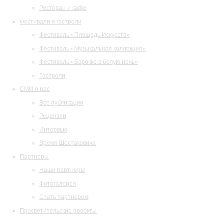
Ресторан и кафе
Фестивали и гастроли
Фестиваль «Площадь Искусств»
Фестиваль «Музыкальная коллекция»
Фестиваль «Барокко в белую ночь»
Гастроли
СМИ о нас
Все публикации
Рецензии
Интервью
Время Шостаковича
Партнеры
Наши партнеры
Фотогалерея
Стать партнером
Просветительские проекты