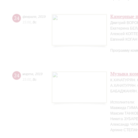
Камерные п
24
февраля
,
2019
15:00
,
Вс
Дмитрий ВОРО
Екатерина БЕЛ
Алексей КОПТЕ
Евгений КОГАН
Программу ком
Музыка ко
24
марта
,
2019
15:00
,
Вс
К.ХАЧАТУРЯН. 
А.ХАЧАТУРЯН. 
БАБАДЖАНЯН. Т
Исполнители:
Мавжида ГИМА
Максим ТАНКО
Никита ЗУБАРЕ
Александр ЧИЖ
Аргине СТЕПАН