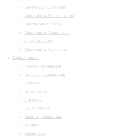
Билеты Большого зала
Абонементы Большого зала
Билеты Малого зала
Абонементы Малого зала
Как купить билет
Абонементы Музитория
О филармонии
Маэстро Темирканов
Правовая информация
Оркестры
Планы залов
Структура
Как добраться
Визит в филармонию
История
Библиотека