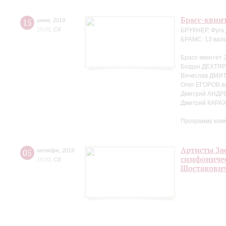
Брасс-квин
15
июня
,
2019
15:00
,
Сб
БРУКНЕР. Фуга 
БРАМС. 13 валь
Брасс-квинтет 
Богдан ДЕХТЯР
Вячеслав ДМИТ
Олег ЕГОРОВ в
Дмитрий АНДР
Дмитрий КАРА
Программу ком
Артисты За
05
октября
,
2019
симфоничес
15:00
,
Сб
Шостакови