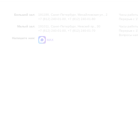
Большой зал:
191186, Санкт-Петербург, Михайловская ул., 2
Часы работы
+7 (812) 240-01-00, +7 (812) 240-01-80
Перерыв с 1
Малый зал:
191011, Санкт-Петербург, Невский пр., 30
Часы работы
+7 (812) 240-01-00, +7 (812) 240-01-70
Перерыв с 1
Вопросы на
Напишите нам:
MAX