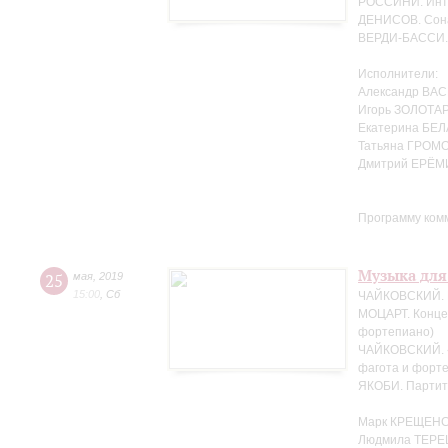
РОССИНИ. Интр
ДЕНИСОВ. Сона
ВЕРДИ-БАССИ. 
Исполнители:
Александр ВАС
Игорь ЗОЛОТАР
Екатерина БЕЛ
Татьяна ГРОМО
Дмитрий ЕРЁМ
Программу ком
Музыка для
25
мая
,
2019
15:00
,
Сб
ЧАЙКОВСКИЙ. Н
МОЦАРТ. Концер
фортепиано)
ЧАЙКОВСКИЙ. «
фагота и форте
ЯКОБИ. Партит
Марк КРЕЩЕНС
Людмила ТЕРЕ