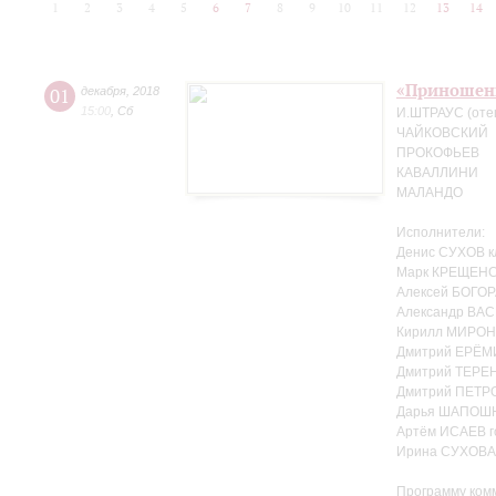
1
2
3
4
5
6
7
8
9
10
11
12
13
14
«Приношен
01
декабря
,
2018
15:00
,
Сб
И.ШТРАУС (оте
ЧАЙКОВСКИЙ
ПРОКОФЬЕВ
КАВАЛЛИНИ
МАЛАНДО
Исполнители:
Денис СУХОВ к
Марк КРЕЩЕНС
Алексей БОГОР
Александр ВАС
Кирилл МИРОН
Дмитрий ЕРЁМ
Дмитрий ТЕРЕ
Дмитрий ПЕТРО
Дарья ШАПОШ
Артём ИСАЕВ г
Ирина СУХОВА 
Программу ком