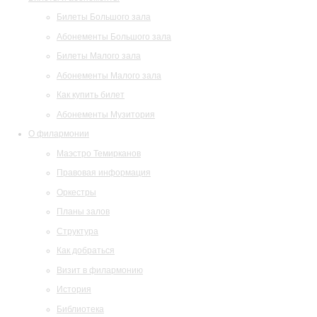
Билеты Большого зала
Абонементы Большого зала
Билеты Малого зала
Абонементы Малого зала
Как купить билет
Абонементы Музитория
О филармонии
Маэстро Темирканов
Правовая информация
Оркестры
Планы залов
Структура
Как добраться
Визит в филармонию
История
Библиотека