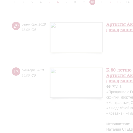
1
2
3
4
5
6
7
8
9
10
11
12
13
14
Артисты Ак
29
сентября
,
2018
филармонии
15:00
,
Сб
К 80-летию
13
октября
,
2018
Артисты Ак
15:00
,
Сб
филармони
ФИРТИЧ.
«Прощание с Р
скрипки, форте
«Контрасты», 
«К недалёкой в
«Креатив», «Гл
Исполнители:
Наталия СТЕЦК