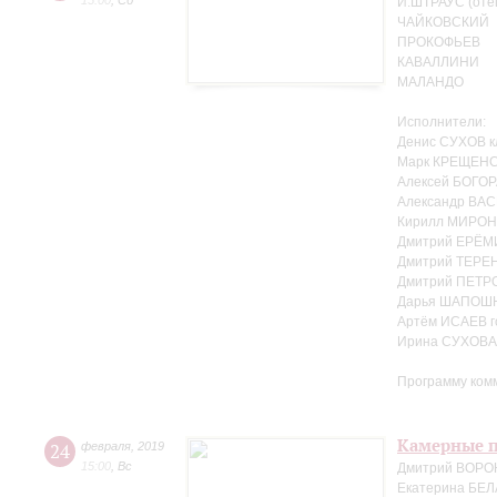
15:00
,
Сб
И.ШТРАУС (оте
ЧАЙКОВСКИЙ
ПРОКОФЬЕВ
КАВАЛЛИНИ
МАЛАНДО
Исполнители:
Денис СУХОВ к
Марк КРЕЩЕНС
Алексей БОГОР
Александр ВАС
Кирилл МИРОН
Дмитрий ЕРЁМ
Дмитрий ТЕРЕ
Дмитрий ПЕТРО
Дарья ШАПОШ
Артём ИСАЕВ г
Ирина СУХОВА 
Программу ком
Камерные п
24
февраля
,
2019
15:00
,
Вс
Дмитрий ВОРО
Екатерина БЕЛ