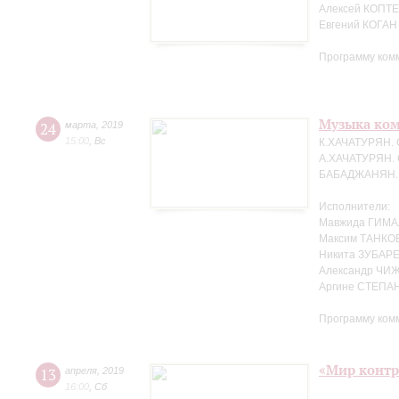
Алексей КОПТЕ
Евгений КОГАН
Программу ком
Музыка ко
24
марта
,
2019
15:00
,
Вс
К.ХАЧАТУРЯН. 
А.ХАЧАТУРЯН. 
БАБАДЖАНЯН. Т
Исполнители:
Мавжида ГИМА
Максим ТАНКО
Никита ЗУБАРЕ
Александр ЧИЖ
Аргине СТЕПАН
Программу ком
«Мир контр
13
апреля
,
2019
16:00
,
Сб