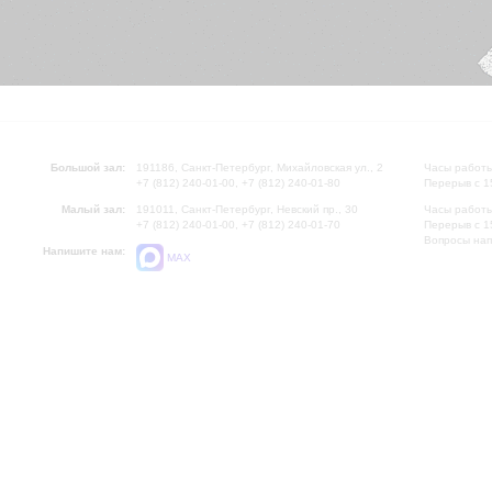
Большой зал:
191186, Санкт-Петербург, Михайловская ул., 2
Часы работы
+7 (812) 240-01-00, +7 (812) 240-01-80
Перерыв с 1
Малый зал:
191011, Санкт-Петербург, Невский пр., 30
Часы работы
+7 (812) 240-01-00, +7 (812) 240-01-70
Перерыв с 1
Вопросы на
Напишите нам:
MAX