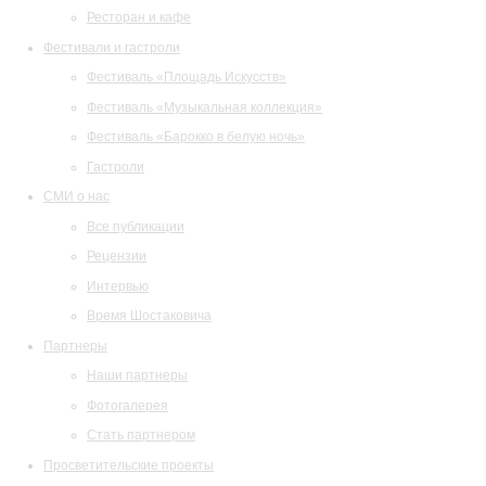
Ресторан и кафе
Фестивали и гастроли
Фестиваль «Площадь Искусств»
Фестиваль «Музыкальная коллекция»
Фестиваль «Барокко в белую ночь»
Гастроли
СМИ о нас
Все публикации
Рецензии
Интервью
Время Шостаковича
Партнеры
Наши партнеры
Фотогалерея
Стать партнером
Просветительские проекты