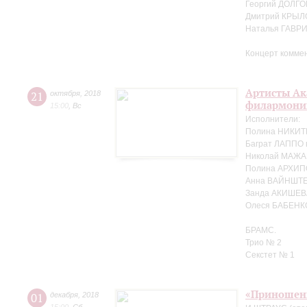
Георгий ДОЛГО
Дмитрий КРЫЛ
Наталья ГАВР
Концерт комме
Артисты Ак
21
октября
,
2018
филармонии
15:00
,
Вс
Исполнители:
Полина НИКИТ
Баграт ЛАППО 
Николай МАЖА
Полина АРХИП
Анна ВАЙНШТЕ
Занда АКИШЕВ
Олеся БАБЕНК
БРАМС.
Трио № 2
Секстет № 1
«Приношен
01
декабря
,
2018