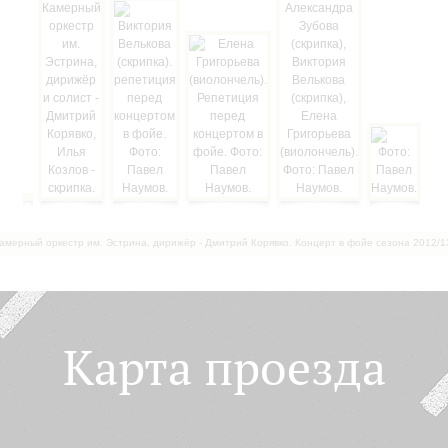
амерный оркестр им. Эстрина, дирижёр - Дмитрий Корявко. Концерт в фойе сезона 2012/1
Карта проезда