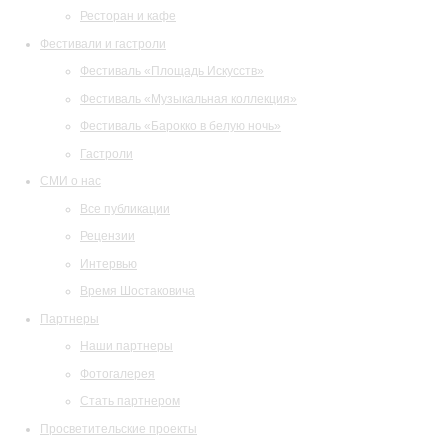
Ресторан и кафе
Фестивали и гастроли
Фестиваль «Площадь Искусств»
Фестиваль «Музыкальная коллекция»
Фестиваль «Барокко в белую ночь»
Гастроли
СМИ о нас
Все публикации
Рецензии
Интервью
Время Шостаковича
Партнеры
Наши партнеры
Фотогалерея
Стать партнером
Просветительские проекты