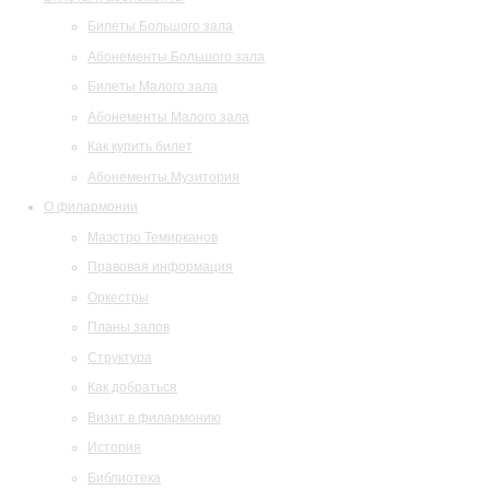
Билеты Большого зала
Абонементы Большого зала
Билеты Малого зала
Абонементы Малого зала
Как купить билет
Абонементы Музитория
О филармонии
Маэстро Темирканов
Правовая информация
Оркестры
Планы залов
Структура
Как добраться
Визит в филармонию
История
Библиотека