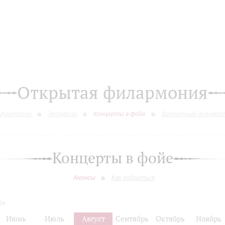
Открытая филармония
Музиторий
Экскурсии
Концерты в фойе
Волшебный дирижаб
Концерты в фойе
Анонсы
Как добраться
24
Июнь
Июль
Август
Сентябрь
Октябрь
Ноябрь