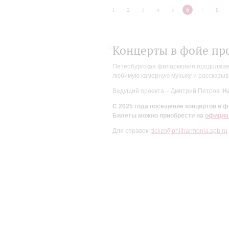
1
2
3
4
5
6
7
8
Концерты в фойе пр
Петербургская филармония продолжает 
любимую камерную музыку и рассказыва
Ведущий проекта – Дмитрий Петров.
На
С 2025 года посещение концертов в
Билеты можно приобрести на
официа
Для справок:
ticket@philharmonia.spb.ru