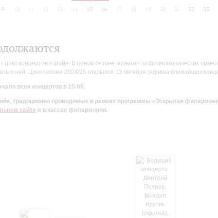
9
10
11
12
13
14
15
16
17
18
19
20
21
22
23
одолжаются
цикл концертов в фойе. В новом сезоне музыканты филармонических оркестр
ть о ней. Цикл сезона 2024/25 открылся 13 октября (афиша ближайших конц
чало всех концертов в 15:00.
 фойе, традиционно проводимых в рамках программы «Открытая филармон
льном сайте
и в кассах филармонии.