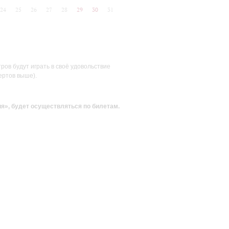
24
25
26
27
28
29
30
31
ов будут играть в своё удовольствие
ертов выше).
ия»
, будет осуществляться по билетам.