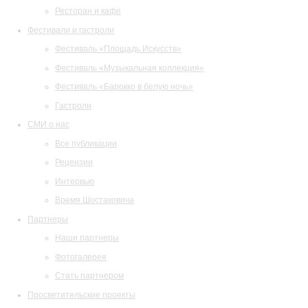
Ресторан и кафе
Фестивали и гастроли
Фестиваль «Площадь Искусств»
Фестиваль «Музыкальная коллекция»
Фестиваль «Барокко в белую ночь»
Гастроли
СМИ о нас
Все публикации
Рецензии
Интервью
Время Шостаковича
Партнеры
Наши партнеры
Фотогалерея
Стать партнером
Просветительские проекты