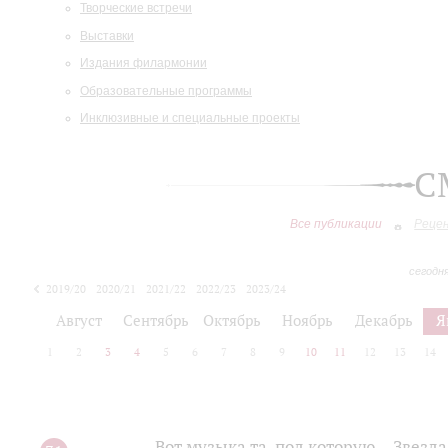
Творческие встречи
Выставки
Издания филармонии
Образовательные программы
Инклюзивные и специальные проекты
С
Все публикации
Реце
сегодн
2019/20
2020/21
2021/22
2022/23
2023/24
2024/25
2025/26
Август
Сентябрь
Октябрь
Ноябрь
Декабрь
Я
1
2
3
4
5
6
7
8
9
10
11
12
13
14
Вот музыка та, под которую... Звезд