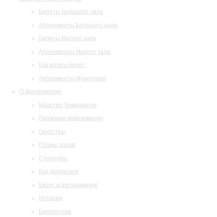
Билеты Большого зала
Абонементы Большого зала
Билеты Малого зала
Абонементы Малого зала
Как купить билет
Абонементы Музитория
О филармонии
Маэстро Темирканов
Правовая информация
Оркестры
Планы залов
Структура
Как добраться
Визит в филармонию
История
Библиотека