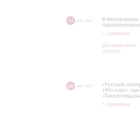
В Филармонии 
11
мая
,
2026
парламентариз
Телевидение
«Русский импе
08
мая
,
2026
1945 году», пр
«Танцплощадка
Телевидение