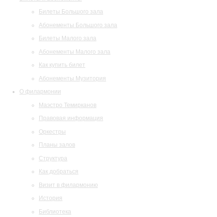
Билеты Большого зала
Абонементы Большого зала
Билеты Малого зала
Абонементы Малого зала
Как купить билет
Абонементы Музитория
О филармонии
Маэстро Темирканов
Правовая информация
Оркестры
Планы залов
Структура
Как добраться
Визит в филармонию
История
Библиотека