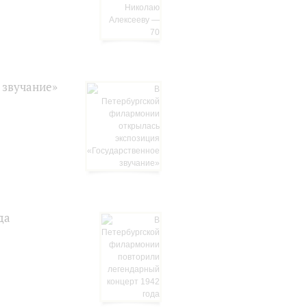
 звучание»
да