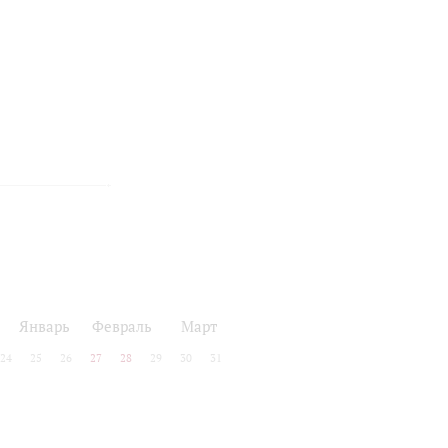
Январь
Февраль
Март
24
25
26
27
28
29
30
31