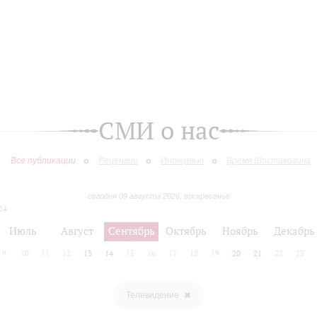
СМИ о нас
Все публикации
Рецензии
Интервью
Время Шостаковича
сегодня 09 августа 2026, воскресенье
24
Июль
Август
Сентябрь
Октябрь
Ноябрь
Декабрь
9
10
11
12
13
14
15
16
17
18
19
20
21
22
23
Телевидение