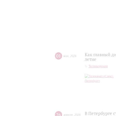
Как главный д
01
мая
,
2026
летие
Телевидение
В Петербурге 
26
апреля
,
2026