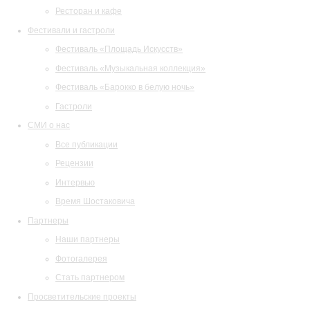
Ресторан и кафе
Фестивали и гастроли
Фестиваль «Площадь Искусств»
Фестиваль «Музыкальная коллекция»
Фестиваль «Барокко в белую ночь»
Гастроли
СМИ о нас
Все публикации
Рецензии
Интервью
Время Шостаковича
Партнеры
Наши партнеры
Фотогалерея
Стать партнером
Просветительские проекты