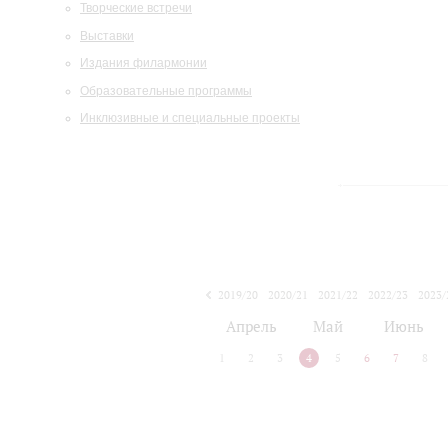
Творческие встречи
Выставки
Издания филармонии
Образовательные программы
Инклюзивные и специальные проекты
2019/20
2020/21
2021/22
2022/23
2023/
2024/25
2025/26
Апрель
Май
Июнь
1
2
3
4
5
6
7
8