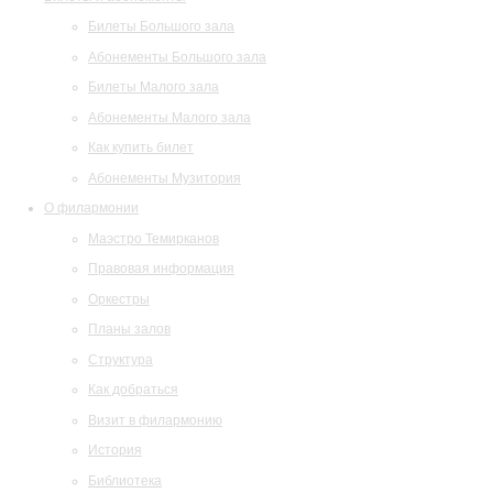
Билеты Большого зала
Абонементы Большого зала
Билеты Малого зала
Абонементы Малого зала
Как купить билет
Абонементы Музитория
О филармонии
Маэстро Темирканов
Правовая информация
Оркестры
Планы залов
Структура
Как добраться
Визит в филармонию
История
Библиотека