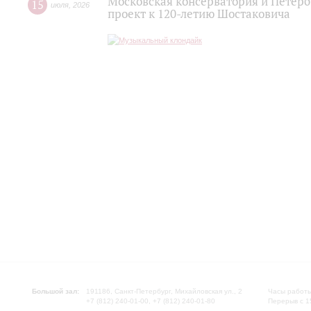
Московская консерватория и Петер
15
июля
,
2026
проект к 120-летию Шостаковича
Большой зал:
191186, Санкт-Петербург, Михайловская ул., 2
Часы работы
+7 (812) 240-01-00, +7 (812) 240-01-80
Перерыв с 1