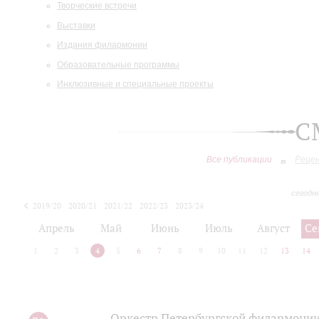
Творческие встречи
Выставки
Издания филармонии
Образовательные программы
Инклюзивные и специальные проекты
С
Все публикации
Реце
сегодн
2019/20
2020/21
2021/22
2022/23
2023/24
2024/25
2025/26
Апрель
Май
Июнь
Июль
Август
Се
1
2
3
4
5
6
7
8
9
10
11
12
13
14
Оркестр Петербургской филармонии