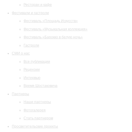
Ресторан и кафе
Фестивали и гастроли
Фестиваль «Площадь Искусств»
Фестиваль «Музыкальная коллекция»
Фестиваль «Барокко в белую ночь»
Гастроли
СМИ о нас
Все публикации
Рецензии
Интервью
Время Шостаковича
Партнеры
Наши партнеры
Фотогалерея
Стать партнером
Просветительские проекты