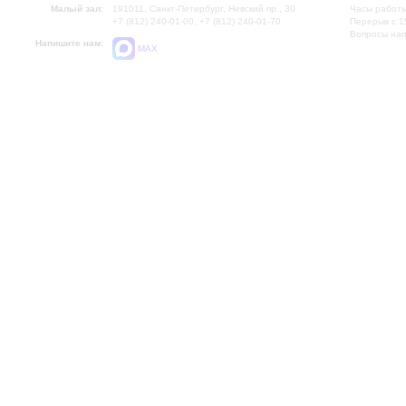
Малый зал:
191011, Санкт-Петербург, Невский пр., 30
Часы работы
+7 (812) 240-01-00, +7 (812) 240-01-70
Перерыв с 1
Вопросы на
Напишите нам:
MAX