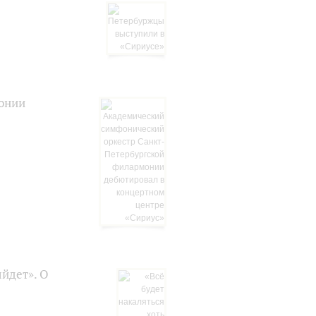
онии
ыйдет». О