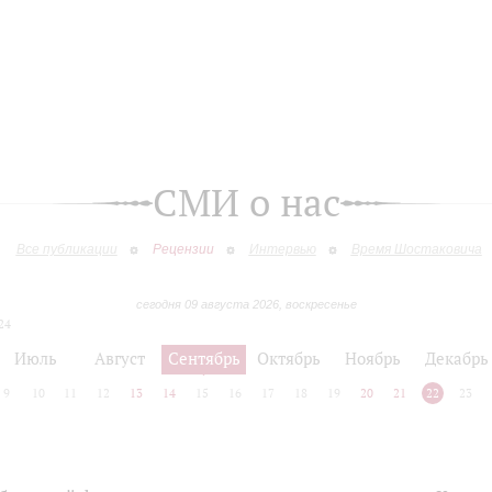
СМИ о нас
Все публикации
Рецензии
Интервью
Время Шостаковича
сегодня 09 августа 2026, воскресенье
24
Июль
Август
Сентябрь
Октябрь
Ноябрь
Декабрь
9
10
11
12
13
14
15
16
17
18
19
20
21
22
23