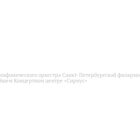
имфонического оркестра Санкт-Петербургской филарм
йшем Концертном центре «Сириус»