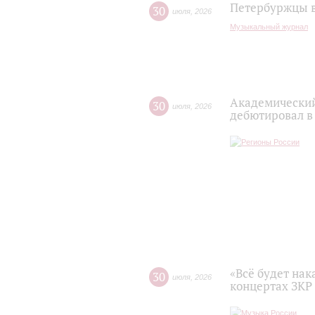
Петербуржцы в
30
июля
,
2026
Музыкальный журнал
Академический
30
июля
,
2026
дебютировал в
«Всё будет нак
30
июля
,
2026
концертах ЗКР