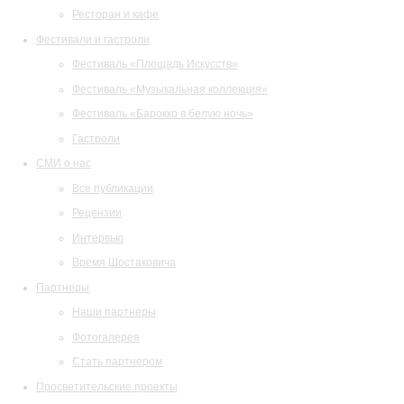
Ресторан и кафе
Фестивали и гастроли
Фестиваль «Площадь Искусств»
Фестиваль «Музыкальная коллекция»
Фестиваль «Барокко в белую ночь»
Гастроли
СМИ о нас
Все публикации
Рецензии
Интервью
Время Шостаковича
Партнеры
Наши партнеры
Фотогалерея
Стать партнером
Просветительские проекты