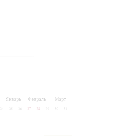
Январь
Февраль
Март
24
25
26
27
28
29
30
31