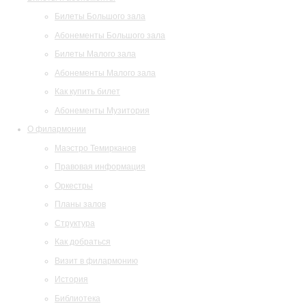
Билеты Большого зала
Абонементы Большого зала
Билеты Малого зала
Абонементы Малого зала
Как купить билет
Абонементы Музитория
О филармонии
Маэстро Темирканов
Правовая информация
Оркестры
Планы залов
Структура
Как добраться
Визит в филармонию
История
Библиотека