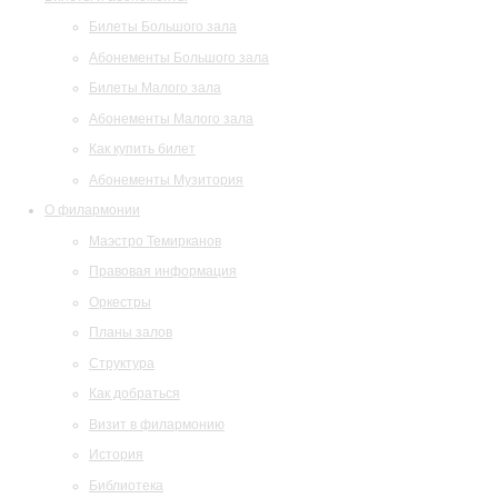
Билеты Большого зала
Абонементы Большого зала
Билеты Малого зала
Абонементы Малого зала
Как купить билет
Абонементы Музитория
О филармонии
Маэстро Темирканов
Правовая информация
Оркестры
Планы залов
Структура
Как добраться
Визит в филармонию
История
Библиотека