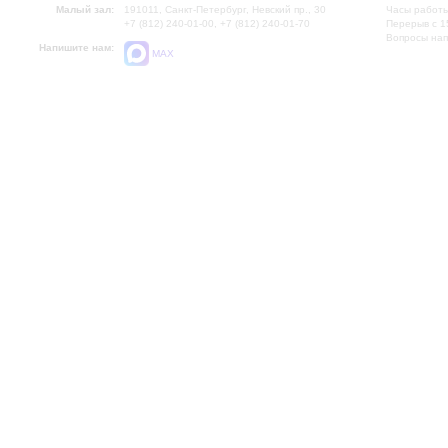
Малый зал:
191011, Санкт-Петербург, Невский пр., 30
Часы работы
+7 (812) 240-01-00, +7 (812) 240-01-70
Перерыв с 1
Вопросы на
Напишите нам:
MAX