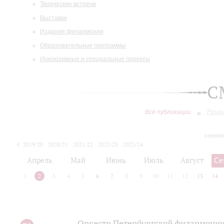
Творческие встречи
Выставки
Издания филармонии
Образовательные программы
Инклюзивные и специальные проекты
С
Все публикации
Реце
сегодн
2019/20
2020/21
2021/22
2022/23
2023/24
2024/25
2025/26
Апрель
Май
Июнь
Июль
Август
Се
1
2
3
4
5
6
7
8
9
10
11
12
13
14
Оркестр Петербургской филармонии