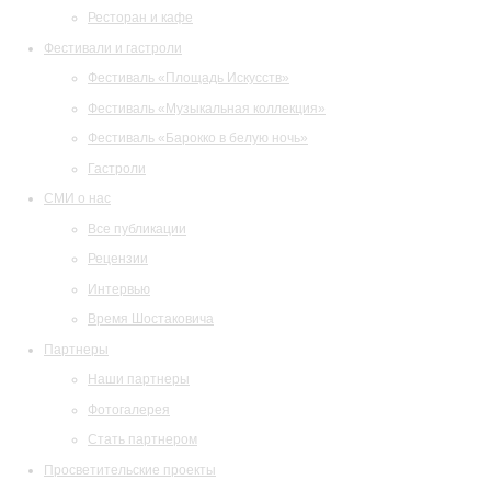
Ресторан и кафе
Фестивали и гастроли
Фестиваль «Площадь Искусств»
Фестиваль «Музыкальная коллекция»
Фестиваль «Барокко в белую ночь»
Гастроли
СМИ о нас
Все публикации
Рецензии
Интервью
Время Шостаковича
Партнеры
Наши партнеры
Фотогалерея
Стать партнером
Просветительские проекты