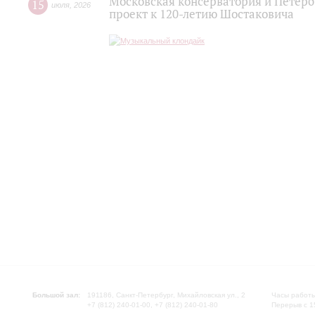
Московская консерватория и Петер
15
июля
,
2026
проект к 120-летию Шостаковича
Большой зал:
191186, Санкт-Петербург, Михайловская ул., 2
Часы работы
+7 (812) 240-01-00, +7 (812) 240-01-80
Перерыв с 1