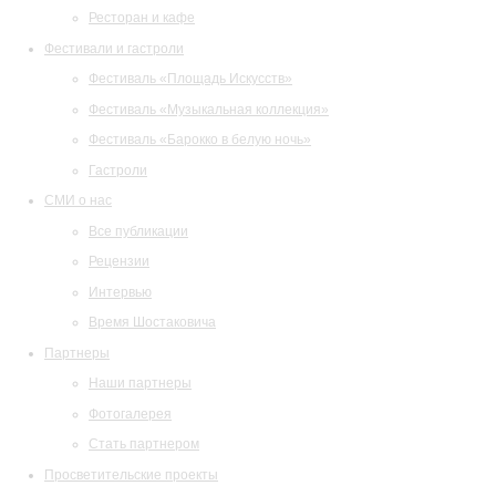
Ресторан и кафе
Фестивали и гастроли
Фестиваль «Площадь Искусств»
Фестиваль «Музыкальная коллекция»
Фестиваль «Барокко в белую ночь»
Гастроли
СМИ о нас
Все публикации
Рецензии
Интервью
Время Шостаковича
Партнеры
Наши партнеры
Фотогалерея
Стать партнером
Просветительские проекты