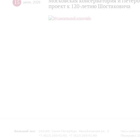
Московская консерватория и Петер
15
июля
,
2026
проект к 120-летию Шостаковича
Большой зал:
191186, Санкт-Петербург, Михайловская ул., 2
Часы работы
+7 (812) 240-01-00, +7 (812) 240-01-80
Перерыв с 1