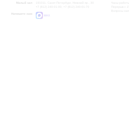
Малый зал:
191011, Санкт-Петербург, Невский пр., 30
Часы работы
+7 (812) 240-01-00, +7 (812) 240-01-70
Перерыв с 1
Вопросы на
Напишите нам:
MAX