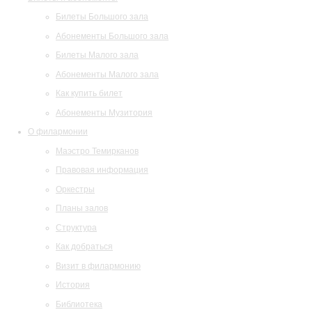
Билеты Большого зала
Абонементы Большого зала
Билеты Малого зала
Абонементы Малого зала
Как купить билет
Абонементы Музитория
О филармонии
Маэстро Темирканов
Правовая информация
Оркестры
Планы залов
Структура
Как добраться
Визит в филармонию
История
Библиотека