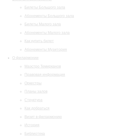
Билеты Большого зала
Абонементы Большого зала
Билеты Малого зала
Абонементы Малого зала
Как купить билет
Абонементы Музитория
О филармонии
Маэстро Темирканов
Правовая информация
Оркестры
Планы залов
Структура
Как добраться
Визит в филармонию
История
Библиотека