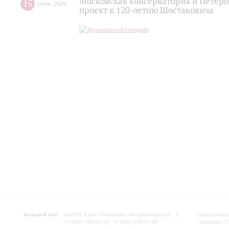
Московская консерватория и Петер
15
июля
,
2026
проект к 120-летию Шостаковича
Большой зал:
191186, Санкт-Петербург, Михайловская ул., 2
Часы работы
+7 (812) 240-01-00, +7 (812) 240-01-80
Перерыв с 1