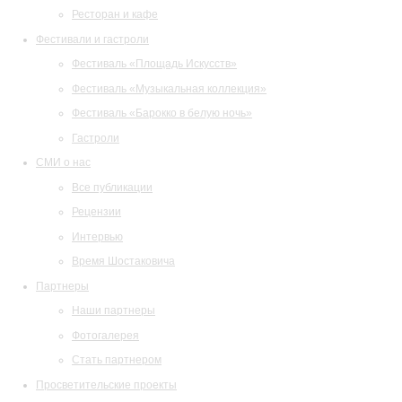
Ресторан и кафе
Фестивали и гастроли
Фестиваль «Площадь Искусств»
Фестиваль «Музыкальная коллекция»
Фестиваль «Барокко в белую ночь»
Гастроли
СМИ о нас
Все публикации
Рецензии
Интервью
Время Шостаковича
Партнеры
Наши партнеры
Фотогалерея
Стать партнером
Просветительские проекты