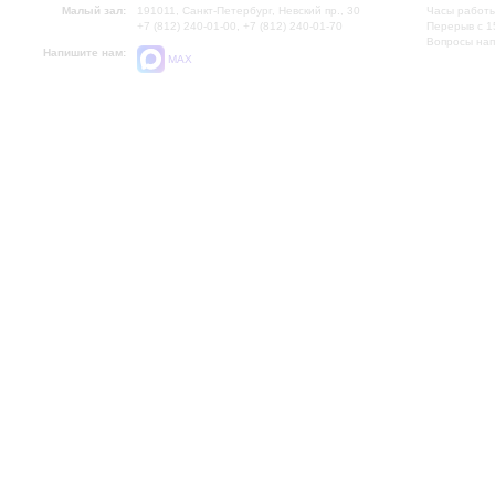
Малый зал:
191011, Санкт-Петербург, Невский пр., 30
Часы работы
+7 (812) 240-01-00, +7 (812) 240-01-70
Перерыв с 1
Вопросы на
Напишите нам:
MAX