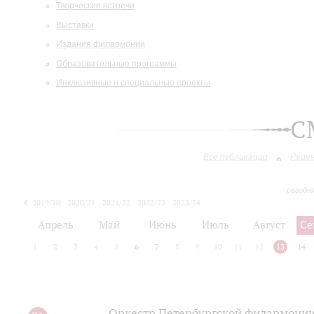
Творческие встречи
Выставки
Издания филармонии
Образовательные программы
Инклюзивные и специальные проекты
С
Все публикации
Реце
сегодн
2019/20
2020/21
2021/22
2022/23
2023/24
2024/25
2025/26
Апрель
Май
Июнь
Июль
Август
Се
1
2
3
4
5
6
7
8
9
10
11
12
13
14
Оркестр Петербургской филармонии