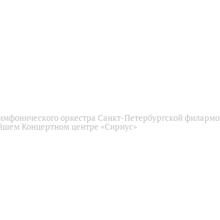
имфонического оркестра Санкт-Петербургской филарм
йшем Концертном центре «Сириус»