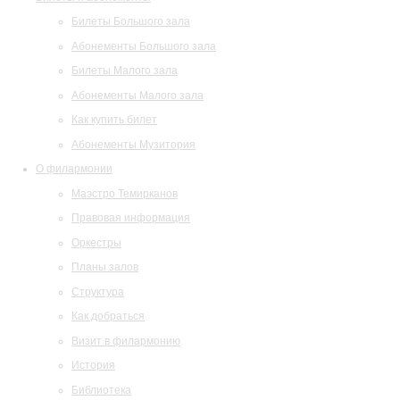
Билеты Большого зала
Абонементы Большого зала
Билеты Малого зала
Абонементы Малого зала
Как купить билет
Абонементы Музитория
О филармонии
Маэстро Темирканов
Правовая информация
Оркестры
Планы залов
Структура
Как добраться
Визит в филармонию
История
Библиотека