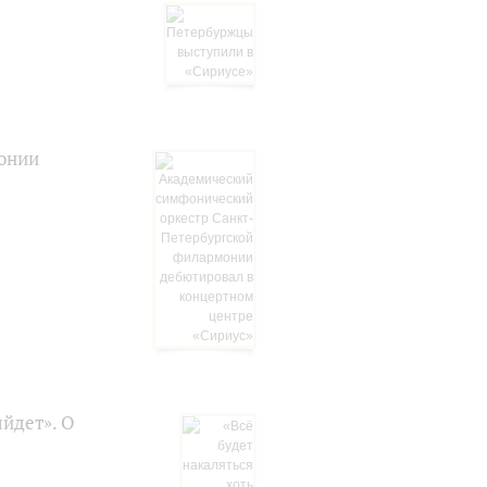
онии
ыйдет». О