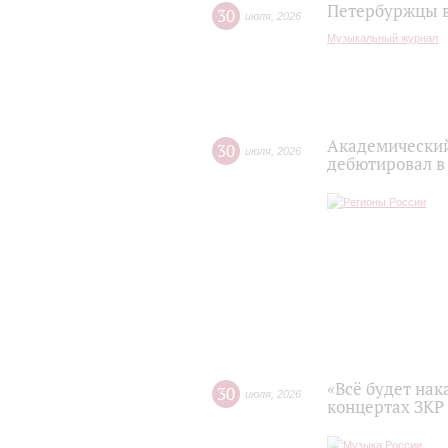
Петербуржцы в
30
июля
,
2026
Музыкальный журнал
Академический
30
июля
,
2026
дебютировал в
«Всё будет нак
30
июля
,
2026
концертах ЗКР