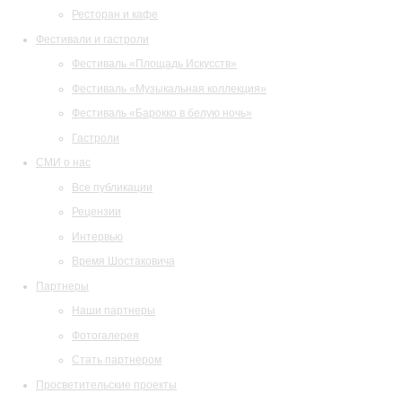
Ресторан и кафе
Фестивали и гастроли
Фестиваль «Площадь Искусств»
Фестиваль «Музыкальная коллекция»
Фестиваль «Барокко в белую ночь»
Гастроли
СМИ о нас
Все публикации
Рецензии
Интервью
Время Шостаковича
Партнеры
Наши партнеры
Фотогалерея
Стать партнером
Просветительские проекты