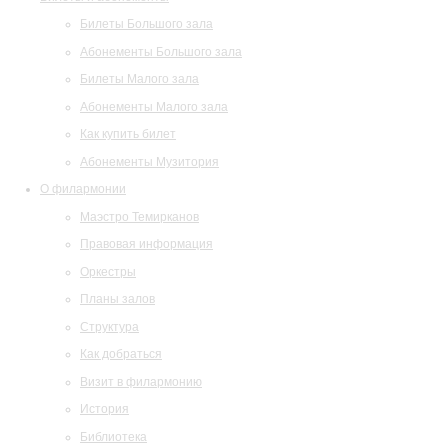
Билеты Большого зала
Абонементы Большого зала
Билеты Малого зала
Абонементы Малого зала
Как купить билет
Абонементы Музитория
О филармонии
Маэстро Темирканов
Правовая информация
Оркестры
Планы залов
Структура
Как добраться
Визит в филармонию
История
Библиотека