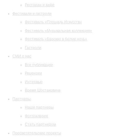
Ресторан и кафе
Фестивали и гастроли
Фестиваль «Площадь Искусств»
Фестиваль «Музыкальная коллекция»
Фестиваль «Барокко в белую ночь»
Гастроли
СМИ о нас
Все публикации
Рецензии
Интервью
Время Шостаковича
Партнеры
Наши партнеры
Фотогалерея
Стать партнером
Просветительские проекты