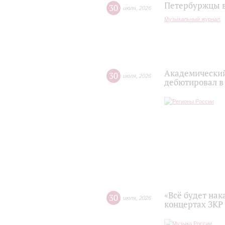
Петербуржцы в
30
июля
,
2026
Музыкальный журнал
Академический
30
июля
,
2026
дебютировал в
«Всё будет нак
30
июля
,
2026
концертах ЗКР