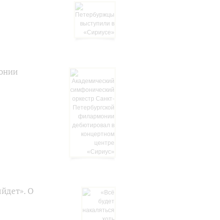
онии
ыйдет». О