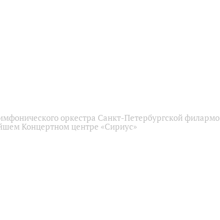
имфонического оркестра Санкт-Петербургской филарм
йшем Концертном центре «Сириус»