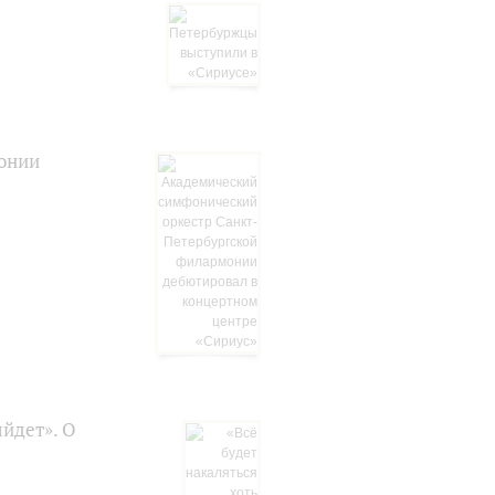
онии
ыйдет». О