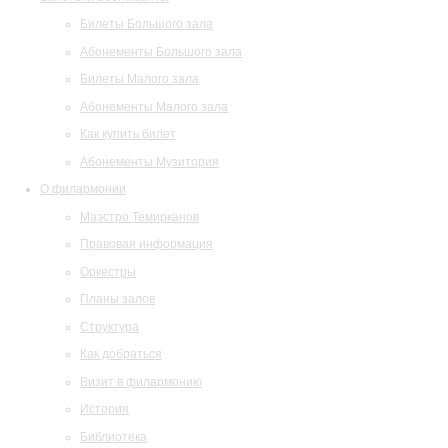
Билеты Большого зала
Абонементы Большого зала
Билеты Малого зала
Абонементы Малого зала
Как купить билет
Абонементы Музитория
О филармонии
Маэстро Темирканов
Правовая информация
Оркестры
Планы залов
Структура
Как добраться
Визит в филармонию
История
Библиотека