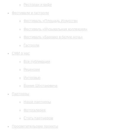
Ресторан и кафе
Фестивали и гастроли
Фестиваль «Площадь Искусств»
Фестиваль «Музыкальная коллекция»
Фестиваль «Барокко в белую ночь»
Гастроли
СМИ о нас
Все публикации
Рецензии
Интервью
Время Шостаковича
Партнеры
Наши партнеры
Фотогалерея
Стать партнером
Просветительские проекты