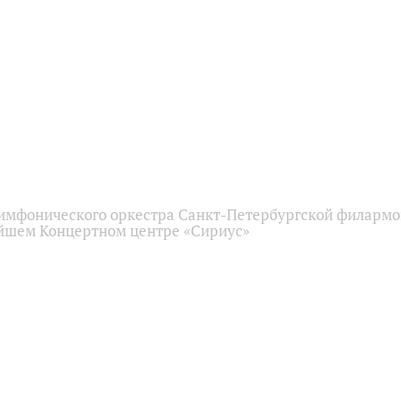
имфонического оркестра Санкт-Петербургской филарм
йшем Концертном центре «Сириус»