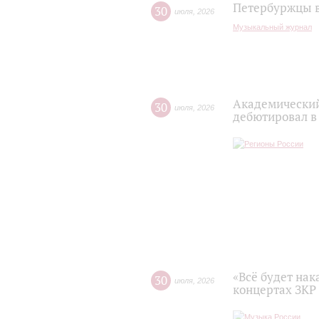
Петербуржцы в
30
июля
,
2026
Музыкальный журнал
Академический
30
июля
,
2026
дебютировал в
«Всё будет нак
30
июля
,
2026
концертах ЗКР