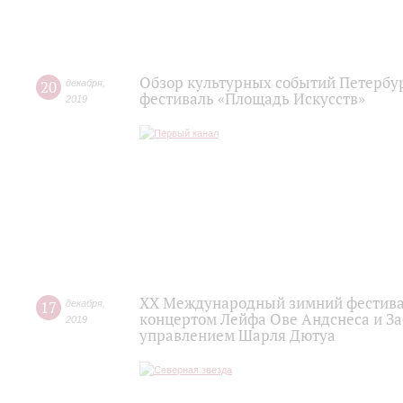
Обзор культурных событий Петербур
20
декабря
,
фестиваль «Площадь Искусств»
2019
XX Международный зимний фестивал
17
декабря
,
концертом Лейфа Ове Андснеса и За
2019
управлением Шарля Дютуа