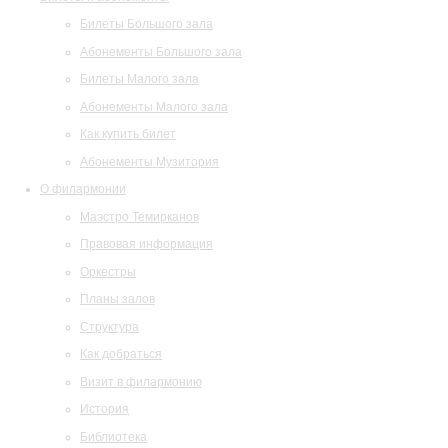
Билеты Большого зала
Абонементы Большого зала
Билеты Малого зала
Абонементы Малого зала
Как купить билет
Абонементы Музитория
О филармонии
Маэстро Темирканов
Правовая информация
Оркестры
Планы залов
Структура
Как добраться
Визит в филармонию
История
Библиотека