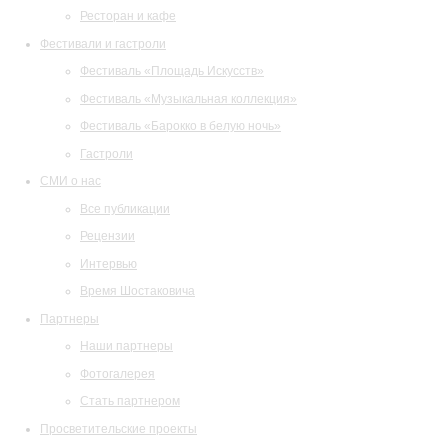
Ресторан и кафе
Фестивали и гастроли
Фестиваль «Площадь Искусств»
Фестиваль «Музыкальная коллекция»
Фестиваль «Барокко в белую ночь»
Гастроли
СМИ о нас
Все публикации
Рецензии
Интервью
Время Шостаковича
Партнеры
Наши партнеры
Фотогалерея
Стать партнером
Просветительские проекты