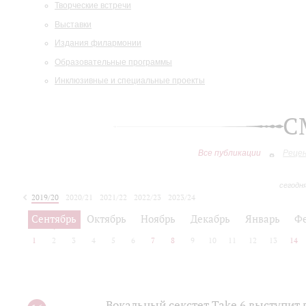
Творческие встречи
Выставки
Издания филармонии
Образовательные программы
Инклюзивные и специальные проекты
С
Все публикации
Реце
сегодн
2019/20
2020/21
2021/22
2022/23
2023/24
2024/25
2025/26
Сентябрь
Октябрь
Ноябрь
Декабрь
Январь
Ф
1
2
3
4
5
6
7
8
9
10
11
12
13
14
Вокальный секстет Take 6 выступит 