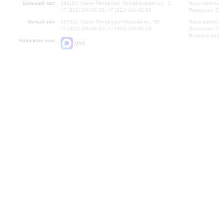
Большой зал:
191186, Санкт-Петербург, Михайловская ул., 2
Часы работы
+7 (812) 240-01-00, +7 (812) 240-01-80
Перерыв с 1
Малый зал:
191011, Санкт-Петербург, Невский пр., 30
Часы работы
+7 (812) 240-01-00, +7 (812) 240-01-70
Перерыв с 1
Вопросы на
Напишите нам:
MAX