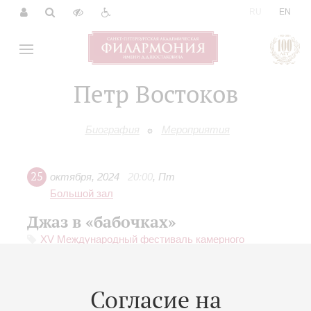
|
RU
EN
Петр Востоков
Биография
Мероприятия
25
октября
,
2024
20:00
,
Пт
Большой зал
Джаз в «бабочках»
XV Международный фестиваль камерного
исполнительства «Серебряная лира»
Концерт-открытие
Большой джазовый оркестр
Согласие на
Петр Востоков
- руководитель, труба