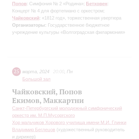
Попов
: Симфония № 2 «Родина»;
Бетховен
:
Концерт № 4 для фортепиано с оркестром;
Чайковский
: «1812 год», торжественная увертюра
Организаторы:
Государственное бюджетное
учреждение культуры «Волгоградская филармония»
25
марта
,
2024
20:00
,
Пн
Большой зал
Чайковский, Попов
Екимов, Маккартни
Санкт-Петербургский молодежный симфонический
оркестр им. М.П.Мусоргского
Хор мальчиков Хорового училища имени М.И. Глинки
Владимир Беглецов
(художественный руководитель
и дирижер)