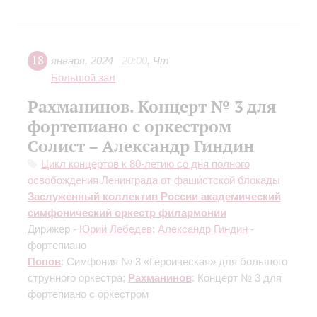
18
января
,
2024
20:00
,
Чт
Большой зал
Рахманинов. Концерт № 3 для
фортепиано с оркестром
Солист – Александр Гиндин
Цикл концертов к 80-летию со дня полного
освобождения Ленинграда от фашистской блокады
Заслуженный коллектив России академический
симфонический оркестр филармонии
Дирижер -
Юрий Лебедев
;
Александр Гиндин
-
фортепиано
Попов
: Симфония № 3 «Героическая» для большого
струнного оркестра;
Рахманинов
: Концерт № 3 для
фортепиано с оркестром