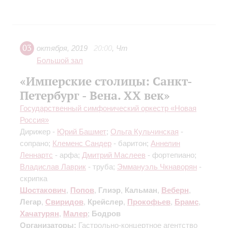
03
октября
,
2019
20:00
,
Чт
Большой зал
«Имперские столицы: Санкт-
Петербург - Вена. XX век»
Государственный симфонический оркестр «Новая
Россия»
Дирижер -
Юрий Башмет
;
Ольга Кульчинская
-
сопрано;
Клеменс Сандер
- баритон;
Аннелин
Леннартс
- арфа;
Дмитрий Маслеев
- фортепиано;
Владислав Лаврик
- труба;
Эммануэль Чкнаворян
-
скрипка
Шостакович
,
Попов
,
Глиэр
,
Кальман
,
Веберн
,
Легар
,
Свиридов
,
Крейслер
,
Прокофьев
,
Брамс
,
Хачатурян
,
Малер
;
Бодров
Организаторы:
Гастрольно-концертное агентство