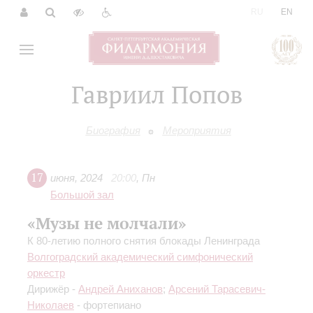
|
RU
EN
Гавриил Попов
Биография
Мероприятия
17
июня
,
2024
20:00
,
Пн
Большой зал
«Музы не молчали»
К 80-летию полного снятия блокады Ленинграда
Волгоградский академический симфонический
оркестр
Дирижёр -
Андрей Аниханов
;
Арсений Тарасевич-
Николаев
- фортепиано