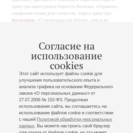
оркестра
оркестровка Кирилла Волкова
, «Украина»,
симфония-поэма для солистов, хора и оркестра;
Хачатурян
: «Сталинградская битва», сюита из
музыки к фильму;
Попов
: «К Победе», увертюра-
кантата
Согласие на
использование
cookies
23
ноября
,
1927
20:00
,
Ср
Этот сайт использует файлы cookie для
Большой зал
улучшения пользовательского опыта и
анализа трафика на основании Федерального
23 ноября 1927
закона «О персональных данных» от
2-й концерт 5-го абонемента
27.07.2006 № 152-ФЗ. Продолжая
Заслуженный коллектив России академический
использование сайта, вы соглашаетесь на
симфонический оркестр филармонии
использование файлов cookie в соответствии
Солисты симфонического оркестра филармонии
с нашей
Политикой обработки персональных
Дирижер -
Фриц Штидри
;
Гавриил Попов
-
данных
. Вы можете настроить свой браузер
фортепиано
для отказа от файлов cookie, но это может