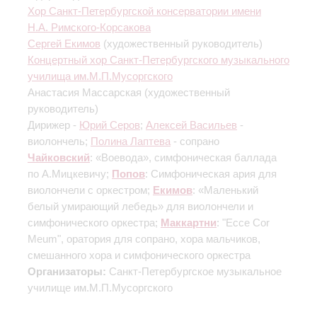
Хор Санкт-Петербургской консерватории имени
Н.А. Римского-Корсакова
Сергей Екимов
(художественный руководитель)
Концертный хор Санкт-Петербургского музыкального
училища им.М.П.Мусоргского
Анастасия Массарская
(художественный
руководитель)
Дирижер -
Юрий Серов
;
Алексей Васильев
-
виолончель;
Полина Лаптева
- сопрано
Чайковский
: «Воевода», симфоническая баллада
по А.Мицкевичу;
Попов
: Симфоническая ария для
виолончели с оркестром;
Екимов
: «Маленький
белый умирающий лебедь» для виолончели и
симфонического оркестра;
Маккартни
: "Ecce Cor
Meum", оратория для сопрано, хора мальчиков,
смешанного хора и симфонического оркестра
Организаторы:
Санкт-Петербургское музыкальное
училище им.М.П.Мусоргского