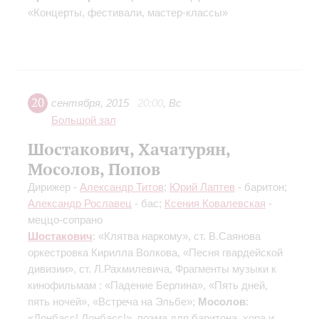
«Концерты, фестивали, мастер-классы»
20
сентября
,
2015
20:00
,
Вс
Большой зал
Шостакович, Хачатурян,
Мосолов, Попов
Дирижер -
Александр Титов
;
Юрий Лаптев
- баритон;
Александр Рославец
- бас;
Ксения Ковалевская
-
меццо-сопрано
Шостакович
: «Клятва наркому», ст. В.Саянова
оркестровка Кирилла Волкова
, «Песня гвардейской
дивизии», ст. Л.Рахмилевича, Фрагменты музыки к
кинофильмам : «Падение Берлина», «Пять дней,
пять ночей», «Встреча на Эльбе»;
Мосолов
:
«Донбасс! Донбасс!», поэма для баритона, хора и