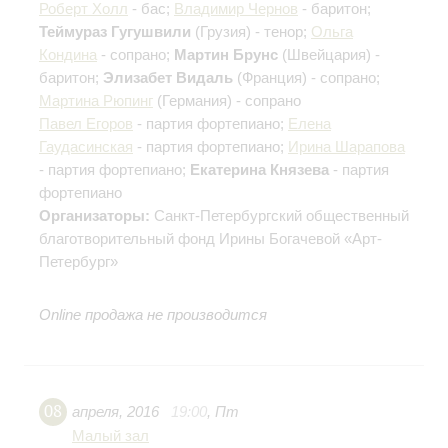
Роберт Холл
- бас;
Владимир Чернов
- баритон;
Теймураз Гугушвили
(Грузия) - тенор;
Ольга
Кондина
- сопрано;
Мартин Брунс
(Швейцария) -
баритон;
Элизабет Видаль
(Франция) - сопрано;
Мартина Рюпинг
(Германия) - сопрано
Павел Егоров
- партия фортепиано;
Елена
Гаудасинская
- партия фортепиано;
Ирина Шарапова
- партия фортепиано;
Екатерина Князева
- партия
фортепиано
Организаторы:
Санкт-Петербургский общественный
благотворительный фонд Ирины Богачевой «Арт-
Петербург»
Online продажа не производится
08
апреля
,
2016
19:00
,
Пт
Малый зал