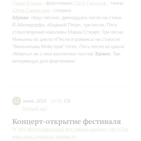
Павел Егоров
- фортепиано;
Пётр Гайдуков
- тенор;
Юлия Саврасова
- сопрано
Шуман
: «Круг песен», двенадцать песен на стихи
Й.Айхендорфа, «Бедный Петр», три песни, Пять
стихотворений королевы Марии Стюарт, Три песни
Миньоны из цикла «Песни и романсы на стихи из
"Вильгельма Мейстера" Гете», Пять песен из цикла
«Мирты» на стихи различных поэтов;
Брамс
: Три
интермеццо для фортепиано
25
июня
,
2016
19:00
,
Сб
Малый зал
Концерт-открытие фестиваля
XIV Международный фестиваль-конкурс <br>«Три
века классического романса»