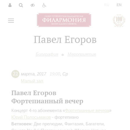
|
RU
EN
Павел Егоров
Биография
Мероприятия
22
марта
,
2017
19:00
,
Ср
Малый зал
Павел Егоров
Фортепианный вечер
Концерт 4-го абонемента «
Фортепианные вечера
»
Юрий Полосьмаков
- фортепиано
Бетховен
: Две прелюдии, Фантазия, Багатели,