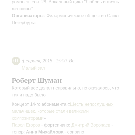
романса, соч. 28, Вокальный цикл "Любовь и жизнь
женщины"
Организаторы:
Филармоническое общество Санкт-
Петербурга
01
февраля
,
2015
15:00
,
Вс
Малый зал
Роберт Шуман
Который все делал неправильно, но оказалось, что
так и надо было
Концерт 14-го абонемента «
Шесть непослушных
мальчишек, которые стали великими
композиторами
»
Павел Егоров
- фортепиано;
Дмитрий Воропаев
-
тенор;
Анна Михайлова
- сопрано