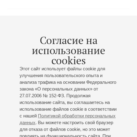
17
апреля
,
2014
19:00
,
Чт
Малый зал
Согласие на
Павел Егоров.
использование
Фортепианный вечер
cookies
Фортепианная прелюдия от Баха до наших дней
Концерт 4-го абонемента «
Фортепианные вечера
»
Этот сайт использует файлы cookie для
Шостакович
,
И.С. Бах
,
К.Шуман
,
Скрябин
,
улучшения пользовательского опыта и
анализа трафика на основании Федерального
Слонимский
,
Шопен
,
Моцарт
,
Дебюсси
закона «О персональных данных» от
27.07.2006 № 152-ФЗ. Продолжая
использование сайта, вы соглашаетесь на
использование файлов cookie в соответствии
с нашей
Политикой обработки персональных
07
января
,
2014
19:00
,
Вт
данных
. Вы можете настроить свой браузер
Большой зал
для отказа от файлов cookie, но это может
повлиять на функциональность сайта. При