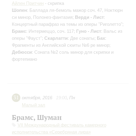
Айлен Притчин
- скрипка
Шопен
: Баллада ля-бемоль мажор соч. 47, Ноктюрн
си минор, Полонез-фантазия;
Верди - Лист
:
Концертный парафраз на темы из оперы "Риголетто";
Брамс
: Интермеццо, соч. 117;
Гуно - Лист
: Вальс из
оперы "Фауст";
Скарлатти
: Две сонаты;
Бах
:
Фрагменты из Английской сюиты №6 ре минор;
Дебюсси
: Соната №2 соль минор для скрипки и
фортепиано
31
октября
,
2016
19:00
,
Пн
Малый зал
Брамс, Шуман
VII Международный фестиваль камерного
исполнительства «Серебряная лира»