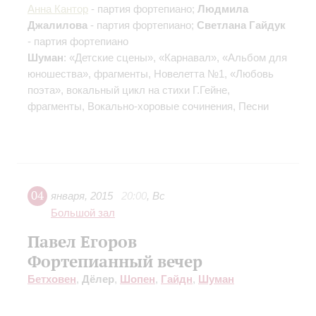
Анна Кантор
- партия фортепиано;
Людмила
Джалилова
- партия фортепиано;
Светлана Гайдук
- партия фортепиано
Шуман
: «Детские сцены», «Карнавал», «Альбом для
юношества», фрагменты, Новелетта №1, «Любовь
поэта», вокальный цикл на стихи Г.Гейне,
фрагменты, Вокально-хоровые сочинения, Песни
04
января
,
2015
20:00
,
Вс
Большой зал
Павел Егоров
Фортепианный вечер
Бетховен
,
Дёлер
,
Шопен
,
Гайдн
,
Шуман