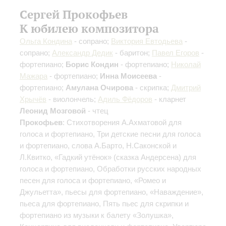
Сергей Прокофьев
К юбилею композитора
Ольга Кондина
- сопрано;
Виктория Евтодьева
-
сопрано;
Александр Дедик
- баритон;
Павел Егоров
-
фортепиано;
Борис Кондин
- фортепиано;
Николай
Мажара
- фортепиано;
Инна Моисеева
-
фортепиано;
Амулана Очирова
- скрипка;
Дмитрий
Хрычёв
- виолончель;
Адиль Фёдоров
- кларнет
Леонид Мозговой
- чтец
Прокофьев
: Стихотворения А.Ахматовой для
голоса и фортепиано, Три детские песни для голоса
и фортепиано, слова A.Барто, Н.Саконской и
Л.Квитко, «Гадкий утёнок» (сказка Андерсена) для
голоса и фортепиано, Обработки русских народных
песен для голоса и фортепиано, «Ромео и
Джульетта», пьесы для фортепиано, «Наваждение»,
пьеса для фортепиано, Пять пьес для скрипки и
фортепиано из музыки к балету «Золушка»,