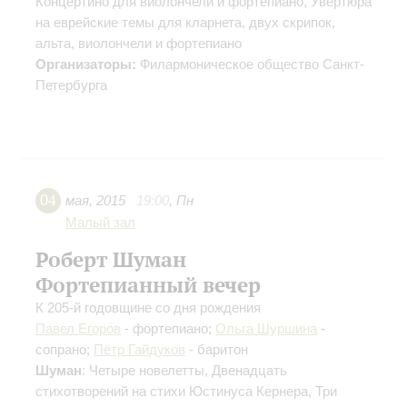
Концертино для виолончели и фортепиано, Увертюра
на еврейские темы для кларнета, двух скрипок,
альта, виолончели и фортепиано
Организаторы:
Филармоническое общество Санкт-
Петербурга
04
мая
,
2015
19:00
,
Пн
Малый зал
Роберт Шуман
Фортепианный вечер
К 205-й годовщине со дня рождения
Павел Егоров
- фортепиано;
Ольга Шуршина
-
сопрано;
Пётр Гайдуков
- баритон
Шуман
: Четыре новелетты, Двенадцать
стихотворений на стихи Юстинуса Кернера, Три