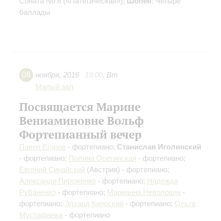
Соната No 8 («Патетическая»);
Шопен
: Четыре
баллады
08
ноября
,
2016
19:00
,
Вт
Малый зал
Посвящается Марине
Вениаминовне Вольф
Фортепианный вечер
Павел Егоров
- фортепиано;
Станислав Иголинский
- фортепиано;
Полина Осетинская
- фортепиано;
Евгений Синайский
(Австрия) - фортепиано;
Александр Пироженко
- фортепиано;
Надежда
Рубаненко
- фортепиано;
Марианна Неволович
-
фортепиано;
Эдуард Кипрский
- фортепиано;
Ольга
Мустафаева
- фортепиано