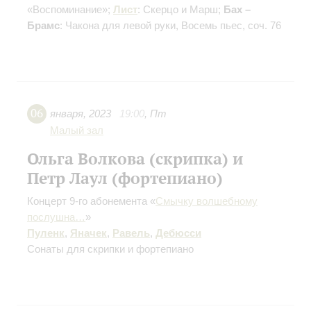
«Воспоминание»;
Лист
: Скерцо и Марш;
Бах –
Брамс
: Чакона для левой руки, Восемь пьес, соч. 76
06
января
,
2023
19:00
,
Пт
Малый зал
Ольга Волкова (скрипка) и
Петр Лаул (фортепиано)
Концерт 9-го абонемента «
Смычку волшебному
послушна…
»
Пуленк
,
Яначек
,
Равель
,
Дебюсси
Сонаты для скрипки и фортепиано