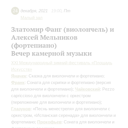
24
декабря
,
2021
19:00
,
Пт
Малый зал
Златомир Фанг (виолончель) и
Алексей Мельников
(фортепиано)
Вечер камерной музыки
XXI Международный зимний фестиваль «Площадь
Искусств»
Яначек
: Сказка для виолончели и фортепиано;
Франк
: Соната для скрипки и фортепиано
(версия
для виолончели и фортепиано)
;
Чайковский
: Pezzo
capriссioso для виолончели с оркестром
(переложение для виолончели и фортепиано)
;
Глазунов
: «Песнь менестреля» для виолончели с
оркестром, «Испанская серенада» для виолончели и
фортепиано;
Прокофьев
: Соната для виолончели и