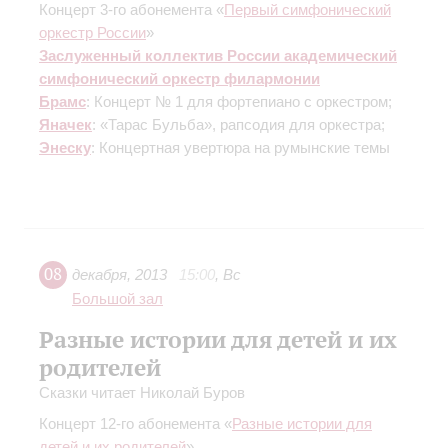
Концерт 3-го абонемента «
Первый симфонический
оркестр России
»
Заслуженный коллектив России академический
симфонический оркестр филармонии
Брамс
: Концерт № 1 для фортепиано с оркестром;
Яначек
: «Тарас Бульба», рапсодия для оркестра;
Энеску
: Концертная увертюра на румынские темы
08
декабря
,
2013
15:00
,
Вс
Большой зал
Разные истории для детей и их
родителей
Сказки читает Николай Буров
Концерт 12-го абонемента «
Разные истории для
детей и их родителей
»