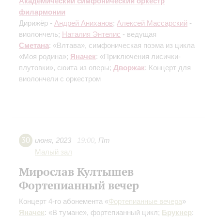
Академический симфонический оркестр
филармонии
Дирижёр -
Андрей Аниханов
;
Алексей Массарский
-
виолончель;
Наталия Энтелис
- ведущая
Сметана
: «Влтава», симфоническая поэма из цикла
«Моя родина»;
Яначек
: «Приключения лисички-
плутовки», сюита из оперы;
Дворжак
: Концерт для
виолончели с оркестром
30
июня
,
2023
19:00
,
Пт
Малый зал
Мирослав Култышев
Фортепианный вечер
Концерт 4-го абонемента «
Фортепианные вечера
»
Яначек
: «В тумане», фортепианный цикл;
Брукнер
: