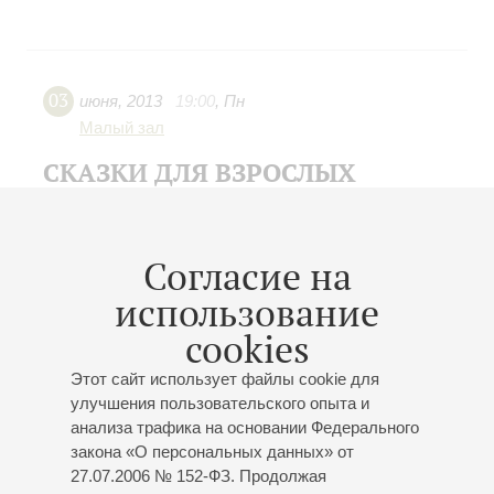
03
июня
,
2013
19:00
,
Пн
Малый зал
СКАЗКИ ДЛЯ ВЗРОСЛЫХ
8-й концерт ШЕСТОГО абонемента
«ЗНАМЕНИТЫЕ ОПЕРНЫЕ СЮЖЕТЫ»
Оффенбах
,
Дворжак
,
Россини
,
Р. Штраус
,
Согласие на
Стравинский
,
Бриттен
,
Яначек
использование
cookies
Этот сайт использует файлы cookie для
улучшения пользовательского опыта и
22
мая
,
2013
19:00
,
Ср
анализа трафика на основании Федерального
Большой зал
закона «О персональных данных» от
27.07.2006 № 152-ФЗ. Продолжая
Николай Луганский.