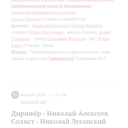
симфонический оркестр филармонии
Пражский филармонический хор
Лукаш Василек
(главный хормейстер)
Дирижер -
Николай Алексеев
;
Млада Худолей
-
сопрано;
Юлия Маточкина
- меццо-сопрано;
Борис
Степанов
- тенор;
Владимир Феляуэр
- бас;
Алеш
Барта
(Чехия) - орган
Яначек
: Глаголическая месса для солистов, хора,
органа и оркестра;
Чайковский
: Симфония № 5
25
января
,
2016
20:00
,
Пн
Большой зал
Дирижёр - Николай Алексеев
Солист - Николай Луганский