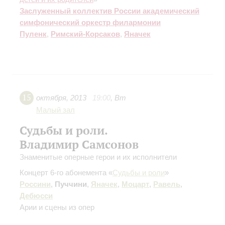
Заслуженный коллектив России академический
симфонический оркестр филармонии
Пуленк
,
Римский-Корсаков
,
Яначек
15
октября
,
2013
19:00
,
Вт
Малый зал
Судьбы и роли.
Владимир Самсонов
Знаменитые оперные герои и их исполнители
Концерт 6-го абонемента «
Судьбы и роли
»
Россини
,
Пуччини
,
Яначек
,
Моцарт
,
Равель
,
Дебюсси
Арии и сцены из опер