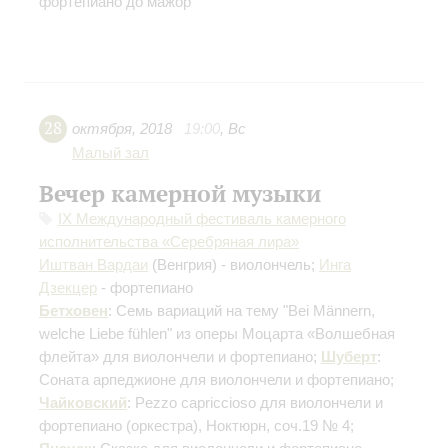
фортепиано до мажор
28
октября
,
2018
19:00
,
Вс
Малый зал
Вечер камерной музыки
IX Международный фестиваль камерного
исполнительства «Серебряная лира»
Иштван Вардаи
(Венгрия) - виолончель;
Инга
Дзекцер
- фортепиано
Бетховен
: Семь вариаций на тему "Bei Männern,
welche Liebe fühlen" из оперы Моцарта «Волшебная
флейта» для виолончели и фортепиано;
Шуберт
:
Соната арпеджионе для виолончели и фортепиано;
Чайковский
: Pezzo capriccioso для виолончели и
фортепиано (оркестра), Ноктюрн, соч.19 № 4;