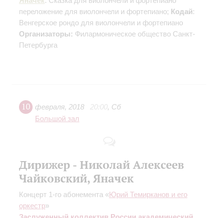
Яначек
: Сказка для виолончели и фортепиано
переложение для виолончели и фортепиано
;
Кодай
:
Венгерское рондо для виолончели и фортепиано
Организаторы:
Филармоническое общество Санкт-
Петербурга
10
февраля
,
2018
20:00
,
Сб
Большой зал
Дирижер - Николай Алексеев
Чайковский, Яначек
Концерт 1-го абонемента «
Юрий Темирканов и его
оркестр
»
Заслуженный коллектив России академический