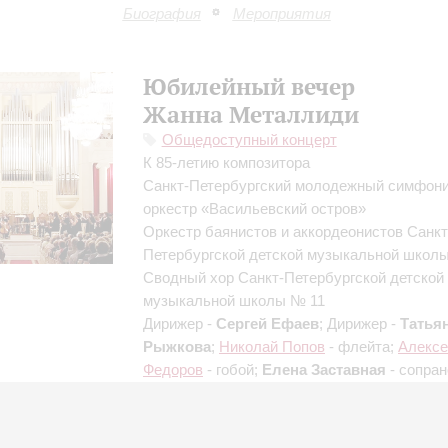
Биография
Мероприятия
Юбилейный вечер
Жанна Металлиди
Общедоступный концерт
К 85-летию композитора
Санкт-Петербургский молодежный симфон
оркестр «Васильевский остров»
Оркестр баянистов и аккордеонистов Санкт
Петербургской детской музыкальной школ
Сводный хор Санкт-Петербургской детской
музыкальной школы № 11
Дирижер -
Сергей Ефаев
; Дирижер -
Татья
Рыжкова
;
Николай Попов
- флейта;
Алексе
Федоров
- гобой;
Елена Заставная
- сопран
Морозова
- фортепиано;
Олеся Морозова
-
фортепиано;
Илья Грингольц
- скрипка
Наталья Селиверстова
- ведущая