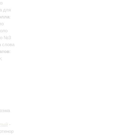
из
а для
олла
:
ло
соло
ло №3
а слова
атов
:
;
Поэма
елый
-
тртенор