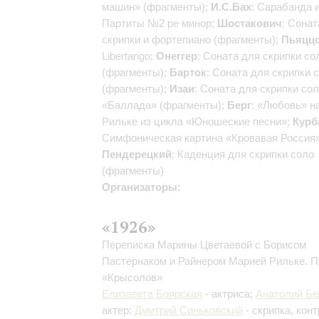
машин» (фрагменты);
И.С.Бах
: Сарабанда 
Партиты №2 ре минор;
Шостакович
: Сонат
скрипки и фортепиано (фрагменты);
Пьяцц
Libertango;
Онеггер
: Соната для скрипки со
(фрагменты);
Барток
: Соната для скрипки 
(фрагменты);
Изаи
: Соната для скрипки со
«Баллада» (фрагменты);
Берг
: «Любовь» н
Рильке из цикла «Юношеские песни»;
Курб
Симфоническая картина «Кровавая Россия»
Пендерецкий
: Каденция для скрипки соло
(фрагменты)
Организаторы:
«1926»
Переписка Марины Цветаевой с Борисом
Пастернаком и Райнером Марией Рильке. 
«Крысолов»
Елизавета Боярская
- актриса;
Анатолий Б
актер;
Дмитрий Синьковский
- скрипка, кон