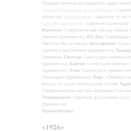
Художественный руководитель, идея проект
Валерий Галендеев
;
Алла Дамскер
- сценар
режиссер;
Алина Герман
- художник по кос
Глеб Фильштинский
- художник-сценограф
Мосолов
: Симфонический эпизод «Завод.
машин» (фрагменты);
И.С.Бах
: Сарабанда 
Партиты №2 ре минор;
Шостакович
: Сонат
скрипки и фортепиано (фрагменты);
Пьяцц
Libertango;
Онеггер
: Соната для скрипки со
(фрагменты);
Барток
: Соната для скрипки 
(фрагменты);
Изаи
: Соната для скрипки со
«Баллада» (фрагменты);
Берг
: «Любовь» н
Рильке из цикла «Юношеские песни»;
Курб
Симфоническая картина «Кровавая Россия»
Пендерецкий
: Каденция для скрипки соло
(фрагменты)
Организаторы:
«1926»