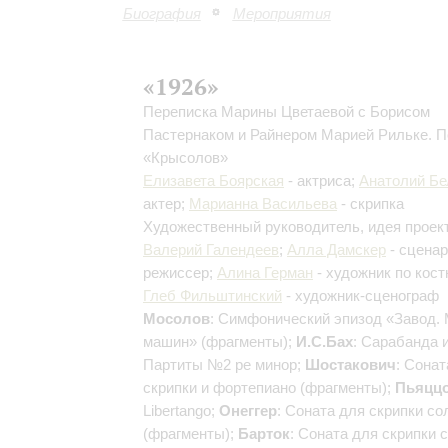
Биография
Мероприятия
«1926»
Переписка Марины Цветаевой с Борисом
Пастернаком и Райнером Марией Рильке. 
«Крысолов»
Елизавета Боярская
- актриса;
Анатолий Б
актер;
Марианна Васильева
- скрипка
Художественный руководитель, идея проект
Валерий Галендеев
;
Алла Дамскер
- сценар
режиссер;
Алина Герман
- художник по кос
Глеб Фильштинский
- художник-сценограф
Мосолов
: Симфонический эпизод «Завод.
машин» (фрагменты);
И.С.Бах
: Сарабанда 
Партиты №2 ре минор;
Шостакович
: Сонат
скрипки и фортепиано (фрагменты);
Пьяцц
Libertango;
Онеггер
: Соната для скрипки со
(фрагменты);
Барток
: Соната для скрипки 