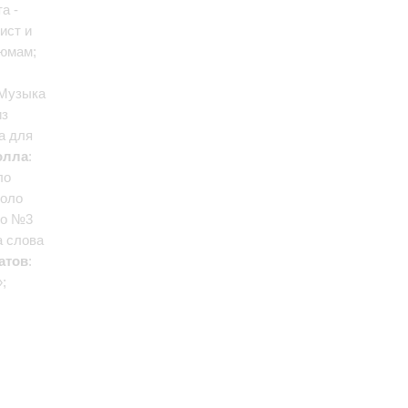
а -
ист и
тюмам;
 Музыка
из
а для
олла
:
ло
соло
ло №3
а слова
атов
:
;