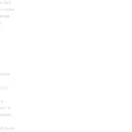
ло №3
а слова
атов
:
;
Поэма
елый
-
а -
ист и
тюмам;
 Музыка