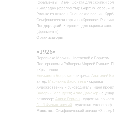
(фрагменты);
Изаи
: Соната для скрипки со
«Баллада» (фрагменты);
Берг
: «Любовь» н
Рильке из цикла «Юношеские песни»;
Курб
Симфоническая картина «Кровавая Россия»
Пендерецкий
: Каденция для скрипки соло
(фрагменты)
Организаторы:
«1926»
Переписка Марины Цветаевой с Борисом
Пастернаком и Райнером Марией Рильке. 
«Крысолов»
Елизавета Боярская
- актриса;
Анатолий Б
актер;
Марианна Васильева
- скрипка
Художественный руководитель, идея проект
Валерий Галендеев
;
Алла Дамскер
- сценар
режиссер;
Алина Герман
- художник по кос
Глеб Фильштинский
- художник-сценограф
Мосолов
: Симфонический эпизод «Завод.