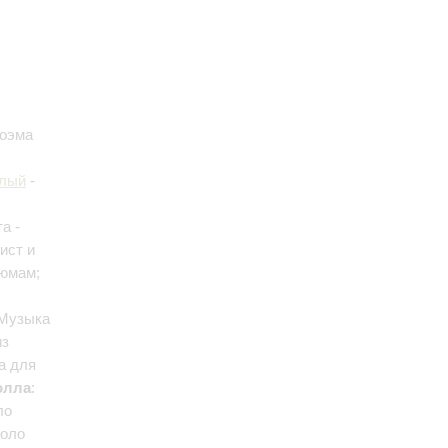
Поэма
елый
-
а -
ист и
тюмам;
 Музыка
из
а для
олла
:
ло
соло