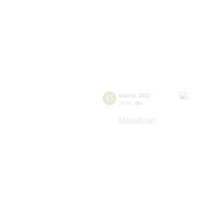
15
марта
,
2022
20:00
,
Вт
Малый зал