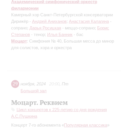
Академический симфонический оркестр
филармонии
Камерный хор Санкт-Петербургской консерватории
Дирижёр -
Андрей Аниханов
;
Анастасия Калагина
-
сопрано;
Дарья Росицкая
- меццо-сопрано;
Борис
Степанов
- тенор;
Илья Банник
- баc
Моцарт
: Симфония № 40, Большая месса до минор
для солистов, хора и оркестра
29
ноября
,
2024
20:00
,
Пт
Большой зал
Моцарт. Реквием
Цикл концертов к 225-летию со дня рождения
А.С.Пушкина
Концерт 7-го абонемента «
Популярная классика
»