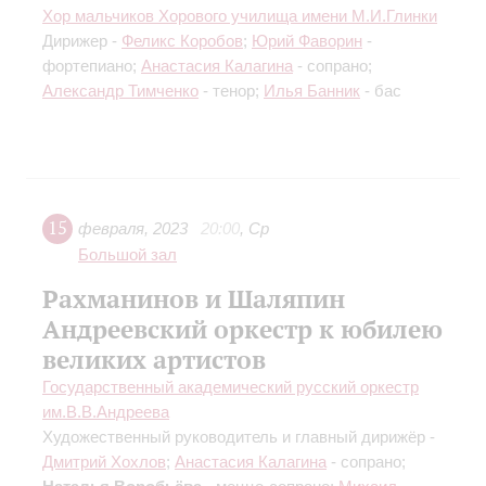
Хор мальчиков Хорового училища имени М.И.Глинки
Дирижер -
Феликс Коробов
;
Юрий Фаворин
-
фортепиано;
Анастасия Калагина
- сопрано;
Александр Тимченко
- тенор;
Илья Банник
- бас
15
февраля
,
2023
20:00
,
Ср
Большой зал
Рахманинов и Шаляпин
Андреевский оркестр к юбилею
великих артистов
Государственный академический русский оркестр
им.В.В.Андреева
Художественный руководитель и главный дирижёр -
Дмитрий Хохлов
;
Анастасия Калагина
- сопрано;