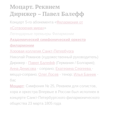
Моцарт. Реквием
Дирижер – Павел Балефф
Концерт 5-го абонемента «
Филармония от
«Сотворения мира»
»
Легендарные премьеры Филармонии
Академический симфонический оркестр
филармонии
Хоровая коллегия Санкт-Петербурга
Николай Романов
(художественный руководитель)
Дирижер -
Павел Балефф
(Германия / Болгария);
Анна Денисова
- сопрано;
Екатерина Сергеева
-
меццо-сопрано;
Олег Лосев
- тенор;
Илья Банник
-
бас
Моцарт
: Симфония № 25, Реквием для солистов,
хора и оркестра
Впервые в России был исполнен в
концерте Санкт-Петербургского филармонического
общества 23 марта 1805 года