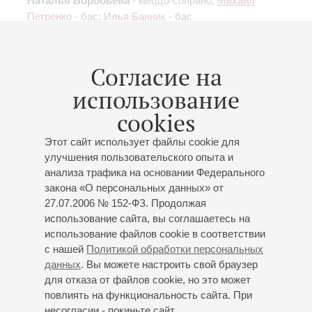
Наталья Воробьёва
- меццо-сопрано;
Михаил
Петренко
- бас;
Илья Банник
- бас
Организаторы:
Государственный академический
русский оркестр им.В.В.Андреева
Согласие на
использование
cookies
17
января
,
2020
20:00
,
Пт
Этот сайт использует файлы cookie для
Большой зал
улучшения пользовательского опыта и
анализа трафика на основании Федерального
Моцарт. Реквием
закона «О персональных данных» от
Заслуженный коллектив России академический
27.07.2006 № 152-ФЗ. Продолжая
симфонический оркестр филармонии
использование сайта, вы соглашаетесь на
Концертный хор Санкт-Петербурга
использование файлов cookie в соответствии
Хор мальчиков Хорового училища имени М.И. Глинки
с нашей
Политикой обработки персональных
Владимир Беглецов
(художественный руководитель
данных
. Вы можете настроить свой браузер
и дирижер)
для отказа от файлов cookie, но это может
повлиять на функциональность сайта. При
Дирижер -
Ион Марин
(Австрия);
Анастасия Калагина
несогласии - покиньте сайт
- сопрано;
Регина Рустамова
- меццо-сопрано;