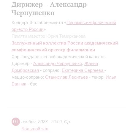
Дирижер – Александр
Чернушенко
Концерт 3-го абонемента «
Первый симфонический
оркестр России
»
Памяти маэстро Юрия Темирканова
Заслуженный коллектив России академический
симфонический оркестр филармонии
Хор Государственной академической капеллы
Дирижер -
Александр Чернушенко
;
Жанна
Домбровская
- сопрано;
Екатерина Сергеева
-
меццо-сопрано;
Станислав Леонтьев
- тенор;
Илья
Банник
- бас
01
ноября
,
2023
20:00
,
Ср
Большой зал