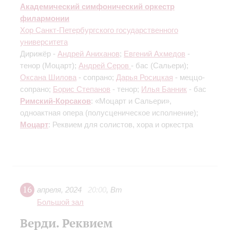
Академический симфонический оркестр
филармонии
Хор Санкт-Петербургского государственного
университета
Дирижёр -
Андрей Аниханов
;
Евгений Ахмедов
-
тенор (Моцарт);
Андрей Серов
- бас (Сальери);
Оксана Шилова
- сопрано;
Дарья Росицкая
- меццо-
сопрано;
Борис Степанов
- тенор;
Илья Банник
- бас
Римский-Корсаков
: «Моцарт и Сальери»,
одноактная опера
(полусценическое исполнение)
;
Моцарт
: Реквием для солистов, хора и оркестра
16
апреля
,
2024
20:00
,
Вт
Большой зал
Верди. Реквием