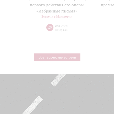
е
первого действия его оперы
премь
«Избранные письма»
Встречи в Музитории
29
мая
,
2026
18:30
,
Пт
Все творческие встречи