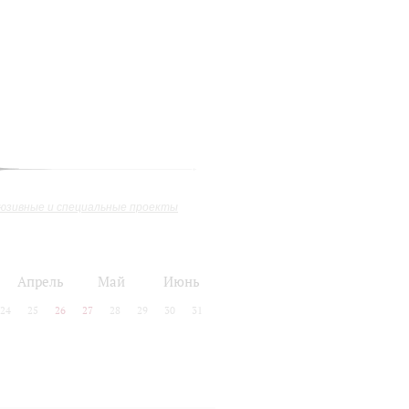
юзивные и специальные проекты
Апрель
Май
Июнь
24
25
26
27
28
29
30
31