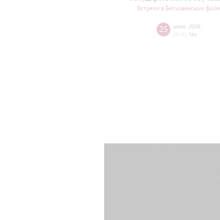
Встречи в Бетховенском фой
25
июня
,
2026
14:00
,
Чт