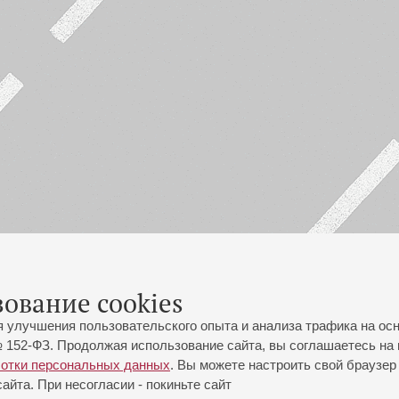
зование cookies
я улучшения пользовательского опыта и анализа трафика на ос
 152-ФЗ. Продолжая использование сайта, вы соглашаетесь на 
ботки персональных данных
. Вы можете настроить свой браузер 
йта. При несогласии - покиньте сайт
йловская ул., 2
Часы работы кассы Большого зала: с 11:00 до 20:30