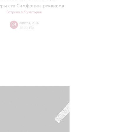
еры его Симфонии-реквиема
Встречи в Музитории
24
апреля
,
2026
18:30
,
Пт