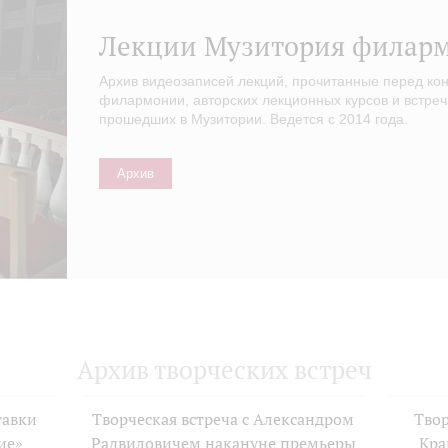
Лекции Музитория филар
Архив видеозаписей лекций, прочитанные перед ко
филармонии, авторских лекционных курсов и встреч
прошедших в Музитории. Ведется с 2014 года.
Архив
Архив творческих встреч
тавки
Творческая встреча с Александром
Твор
ие»
Радвиловичем накануне премьеры
Кра