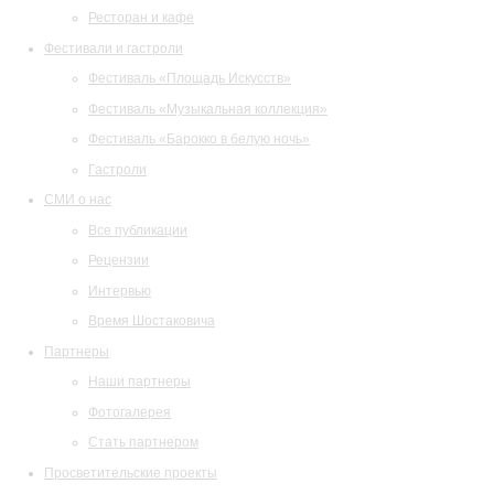
Ресторан и кафе
Фестивали и гастроли
Фестиваль «Площадь Искусств»
Фестиваль «Музыкальная коллекция»
Фестиваль «Барокко в белую ночь»
Гастроли
СМИ о нас
Все публикации
Рецензии
Интервью
Время Шостаковича
Партнеры
Наши партнеры
Фотогалерея
Стать партнером
Просветительские проекты