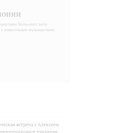
монии
нцертами Большого зала
 с известными музыкантами,
ческая встреча с Алексеем
шенинниковым накануне