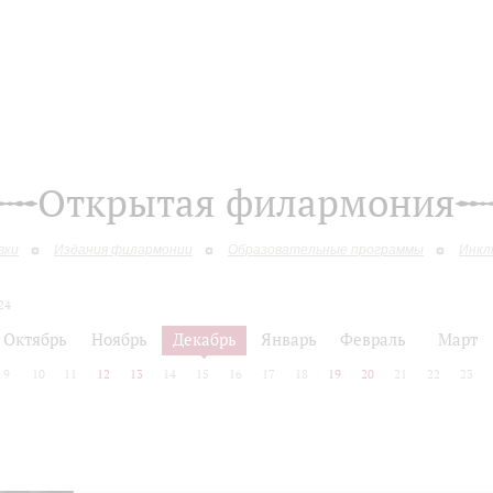
Открытая филармония
вки
Издания филармонии
Образовательные программы
Инкл
24
Октябрь
Ноябрь
Декабрь
Январь
Февраль
Март
9
10
11
12
13
14
15
16
17
18
19
20
21
22
23