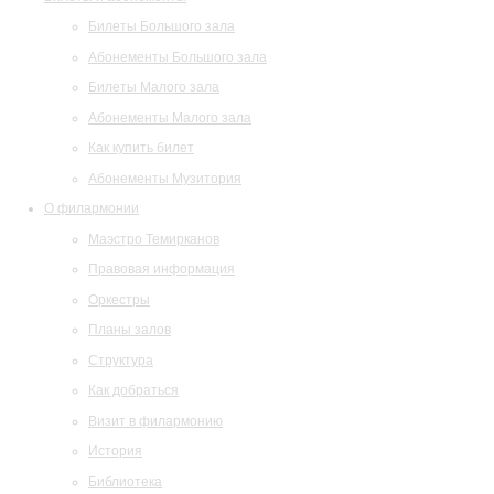
Билеты Большого зала
Абонементы Большого зала
Билеты Малого зала
Абонементы Малого зала
Как купить билет
Абонементы Музитория
О филармонии
Маэстро Темирканов
Правовая информация
Оркестры
Планы залов
Структура
Как добраться
Визит в филармонию
История
Библиотека