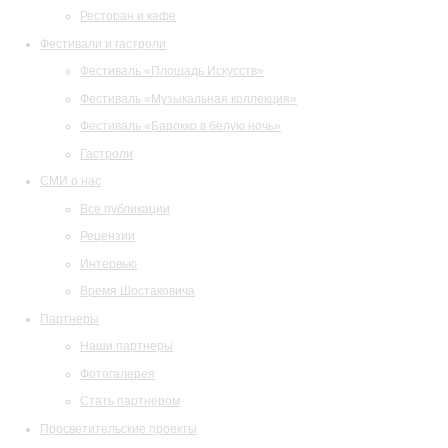
Ресторан и кафе
Фестивали и гастроли
Фестиваль «Площадь Искусств»
Фестиваль «Музыкальная коллекция»
Фестиваль «Барокко в белую ночь»
Гастроли
СМИ о нас
Все публикации
Рецензии
Интервью
Время Шостаковича
Партнеры
Наши партнеры
Фотогалерея
Стать партнером
Просветительские проекты