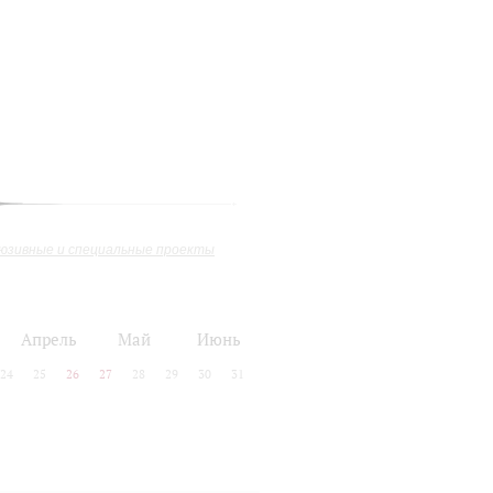
юзивные и специальные проекты
Апрель
Май
Июнь
24
25
26
27
28
29
30
31