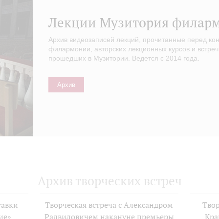
Лекции Музитория филар
Архив видеозаписей лекций, прочитанные перед ко
филармонии, авторских лекционных курсов и встреч
прошедших в Музитории. Ведется с 2014 года.
Архив
Архив творческих встреч
тавки
Творческая встреча с Александром
Твор
ие»
Радвиловичем накануне премьеры
Кра