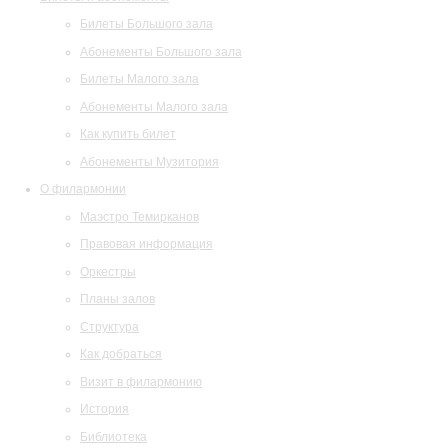
Билеты Большого зала
Абонементы Большого зала
Билеты Малого зала
Абонементы Малого зала
Как купить билет
Абонементы Музитория
О филармонии
Маэстро Темирканов
Правовая информация
Оркестры
Планы залов
Структура
Как добраться
Визит в филармонию
История
Библиотека