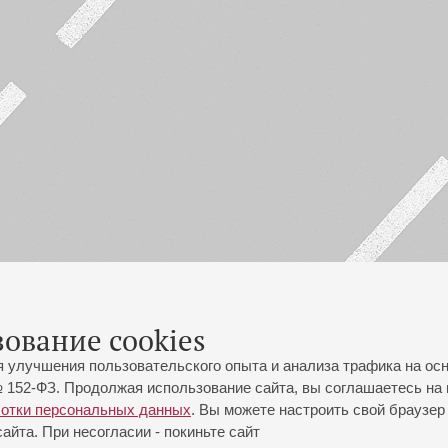
зование cookies
я улучшения пользовательского опыта и анализа трафика на ос
 152-ФЗ. Продолжая использование сайта, вы соглашаетесь на 
ботки персональных данных
. Вы можете настроить свой браузер 
йта. При несогласии - покиньте сайт
йловская ул., 2
Часы работы кассы Большого зала: с 11:00 до 20:30