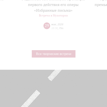
е
первого действия его оперы
премь
«Избранные письма»
Встречи в Музитории
29
мая
,
2026
18:30
,
Пт
Все творческие встречи