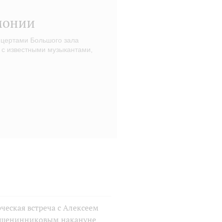
монии
нцертами Большого зала
 с известными музыкантами,
ческая встреча с Алексеем
шенинниковым накануне