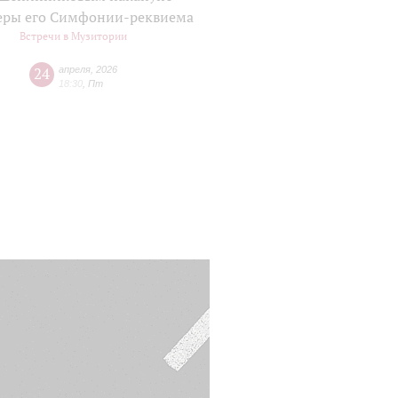
еры его Симфонии-реквиема
Встречи в Музитории
24
апреля
,
2026
18:30
,
Пт