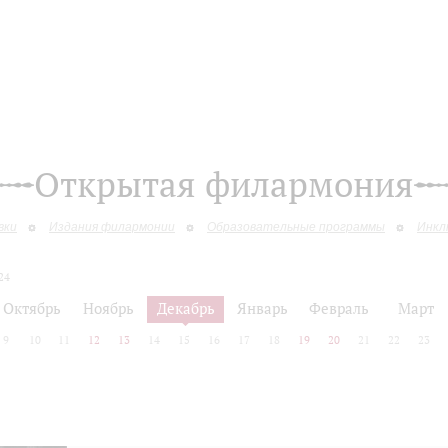
Открытая филармония
вки
Издания филармонии
Образовательные программы
Инкл
24
Октябрь
Ноябрь
Декабрь
Январь
Февраль
Март
9
10
11
12
13
14
15
16
17
18
19
20
21
22
23