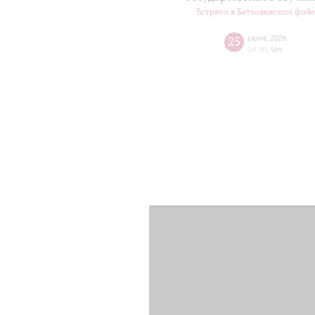
Встречи в Бетховенском фой
25
июня
,
2026
14:00
,
Чт