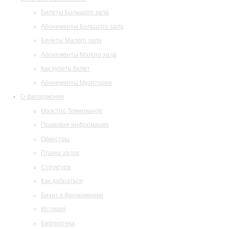
Билеты Большого зала
Абонементы Большого зала
Билеты Малого зала
Абонементы Малого зала
Как купить билет
Абонементы Музитория
О филармонии
Маэстро Темирканов
Правовая информация
Оркестры
Планы залов
Структура
Как добраться
Визит в филармонию
История
Библиотека