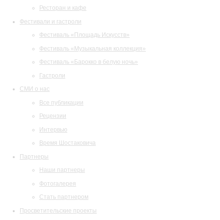
Ресторан и кафе
Фестивали и гастроли
Фестиваль «Площадь Искусств»
Фестиваль «Музыкальная коллекция»
Фестиваль «Барокко в белую ночь»
Гастроли
СМИ о нас
Все публикации
Рецензии
Интервью
Время Шостаковича
Партнеры
Наши партнеры
Фотогалерея
Стать партнером
Просветительские проекты