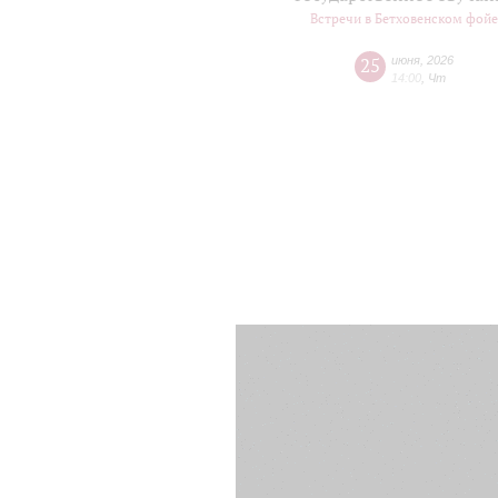
Встречи в Бетховенском фой
25
июня
,
2026
14:00
,
Чт