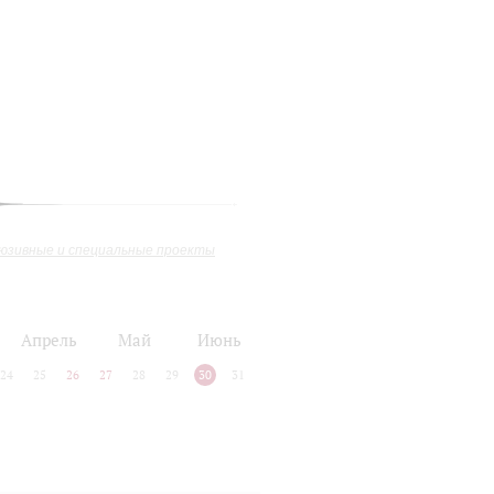
юзивные и специальные проекты
Апрель
Май
Июнь
24
25
26
27
28
29
30
31