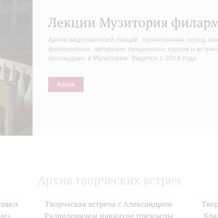
Лекции Музитория филар
Архив видеозаписей лекций, прочитанные перед ко
филармонии, авторских лекционных курсов и встреч
прошедших в Музитории. Ведется с 2014 года.
Архив
Архив творческих встреч
тавки
Творческая встреча с Александром
Твор
ие»
Радвиловичем накануне премьеры
Кра