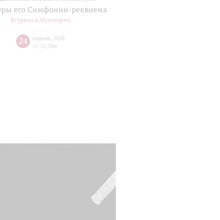
еры его Симфонии-реквиема
Встречи в Музитории
24
апреля
,
2026
18:30
,
Пт