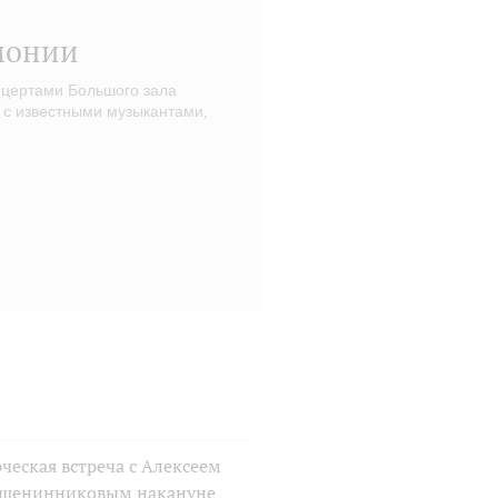
монии
нцертами Большого зала
 с известными музыкантами,
ческая встреча с Алексеем
шенинниковым накануне