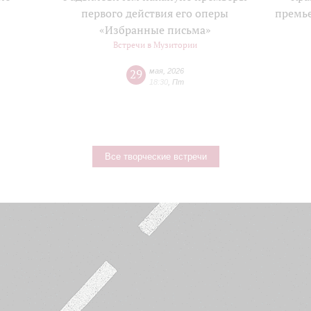
е
первого действия его оперы
премь
«Избранные письма»
Встречи в Музитории
29
мая
,
2026
18:30
,
Пт
Все творческие встречи