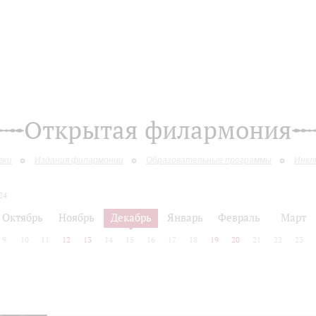
Открытая филармония
вки
Издания филармонии
Образовательные программы
Инкл
24
Октябрь
Ноябрь
Декабрь
Январь
Февраль
Март
9
10
11
12
13
14
15
16
17
18
19
20
21
22
23