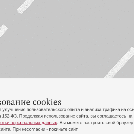
зование cookies
я улучшения пользовательского опыта и анализа трафика на ос
 152-ФЗ. Продолжая использование сайта, вы соглашаетесь на 
ботки персональных данных
. Вы можете настроить свой браузер 
йта. При несогласии - покиньте сайт
йловская ул., 2
Часы работы кассы Большого зала: с 11:00 до 20:30