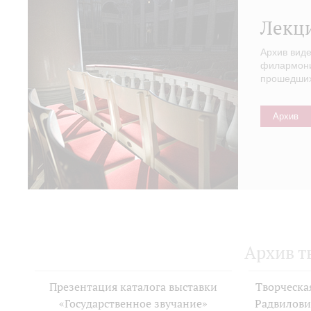
Лекц
Архив вид
филармонии
прошедших 
Архив
Архив т
Презентация каталога выставки
Творческа
«Государственное звучание»
Радвилови