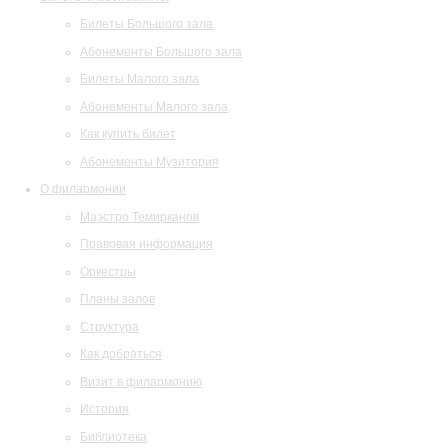
Билеты Большого зала
Абонементы Большого зала
Билеты Малого зала
Абонементы Малого зала
Как купить билет
Абонементы Музитория
О филармонии
Маэстро Темирканов
Правовая информация
Оркестры
Планы залов
Структура
Как добраться
Визит в филармонию
История
Библиотека