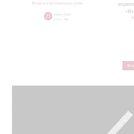
Встречи в Бетховенском фойе
первог
«Из
25
июня
,
2026
В
14:00
,
Чт
Все