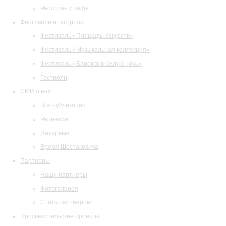
Ресторан и кафе
Фестивали и гастроли
Фестиваль «Площадь Искусств»
Фестиваль «Музыкальная коллекция»
Фестиваль «Барокко в белую ночь»
Гастроли
СМИ о нас
Все публикации
Рецензии
Интервью
Время Шостаковича
Партнеры
Наши партнеры
Фотогалерея
Стать партнером
Просветительские проекты