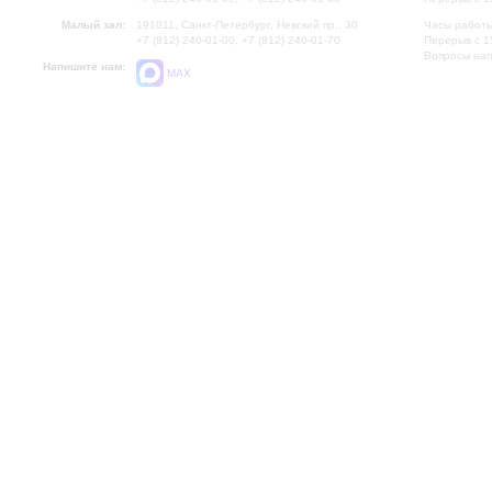
Малый зал:
191011, Санкт-Петербург, Невский пр., 30
Часы работы
+7 (812) 240-01-00, +7 (812) 240-01-70
Перерыв с 1
Вопросы на
Напишите нам:
MAX