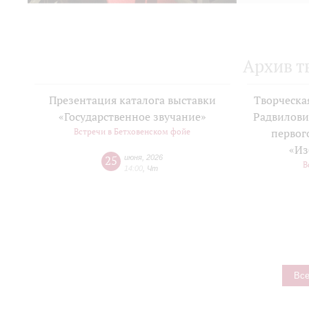
Архив т
Презентация каталога выставки
Творческа
«Государственное звучание»
Радвилови
Встречи в Бетховенском фойе
первог
«Из
25
июня
,
2026
В
14:00
,
Чт
Все