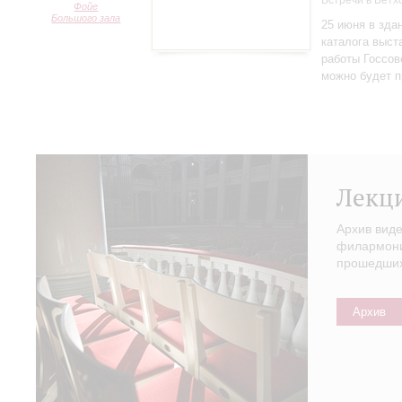
Встречи в Бетх
Фойе
Большого зала
25 июня в зда
каталога выст
работы Госсов
можно будет п
Лекц
Архив вид
филармонии
прошедших 
Архив