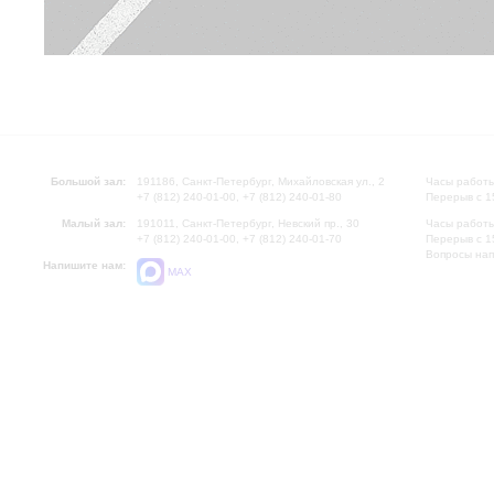
Большой зал:
191186, Санкт-Петербург, Михайловская ул., 2
Часы работы
+7 (812) 240-01-00, +7 (812) 240-01-80
Перерыв с 1
Малый зал:
191011, Санкт-Петербург, Невский пр., 30
Часы работы
+7 (812) 240-01-00, +7 (812) 240-01-70
Перерыв с 1
Вопросы на
Напишите нам:
MAX