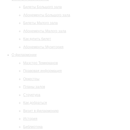
Билеты Большого зала
Абонементы Большого зала
Билеты Малого зала
Абонементы Малого зала
Как купить билет
Абонементы Музитория
О филармонии
Маэстро Темирканов
Правовая информация
Оркестры
Планы залов
Структура
Как добраться
Визит в филармонию
История
Библиотека