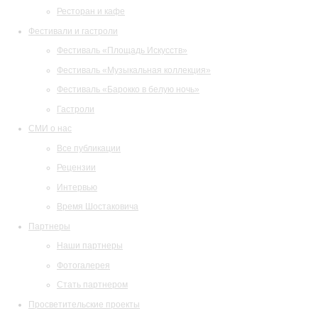
Ресторан и кафе
Фестивали и гастроли
Фестиваль «Площадь Искусств»
Фестиваль «Музыкальная коллекция»
Фестиваль «Барокко в белую ночь»
Гастроли
СМИ о нас
Все публикации
Рецензии
Интервью
Время Шостаковича
Партнеры
Наши партнеры
Фотогалерея
Стать партнером
Просветительские проекты