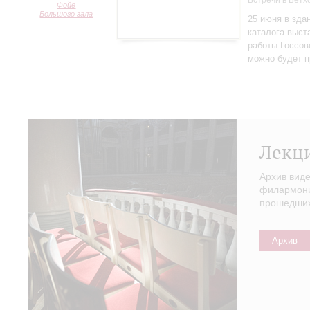
Встречи в Бетх
Фойе
Большого зала
25 июня в зда
каталога выст
работы Госсов
можно будет п
Лекц
Архив вид
филармонии
прошедших 
Архив