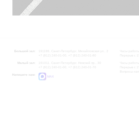
Большой зал:
191186, Санкт-Петербург, Михайловская ул., 2
Часы работы
+7 (812) 240-01-00, +7 (812) 240-01-80
Перерыв с 1
Малый зал:
191011, Санкт-Петербург, Невский пр., 30
Часы работы
+7 (812) 240-01-00, +7 (812) 240-01-70
Перерыв с 1
Вопросы на
Напишите нам:
MAX