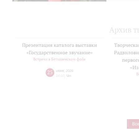
Архив т
Презентация каталога выставки
Творческа
«Государственное звучание»
Радвилови
Встречи в Бетховенском фойе
первог
«Из
25
июня
,
2026
В
14:00
,
Чт
Все