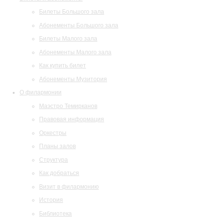
Билеты Большого зала
Абонементы Большого зала
Билеты Малого зала
Абонементы Малого зала
Как купить билет
Абонементы Музитория
О филармонии
Маэстро Темирканов
Правовая информация
Оркестры
Планы залов
Структура
Как добраться
Визит в филармонию
История
Библиотека