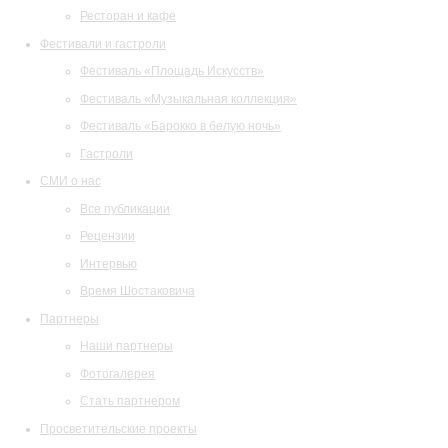
Ресторан и кафе
Фестивали и гастроли
Фестиваль «Площадь Искусств»
Фестиваль «Музыкальная коллекция»
Фестиваль «Барокко в белую ночь»
Гастроли
СМИ о нас
Все публикации
Рецензии
Интервью
Время Шостаковича
Партнеры
Наши партнеры
Фотогалерея
Стать партнером
Просветительские проекты