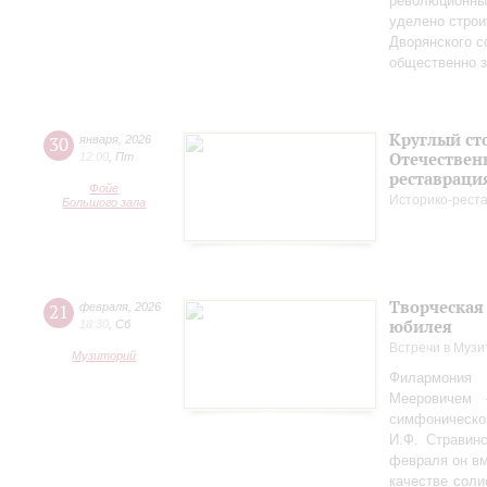
революционных
уделено строи
Дворянского 
общественно 
Круглый ст
30
января
,
2026
Отечествен
12:00
,
Пт
реставраци
Фойе
Историко-рест
Большого зала
Творческая
21
февраля
,
2026
юбилея
18:30
,
Сб
Встречи в Музи
Музиторий
Филармония
Мееровичем 
симфониче
И.Ф. Стравинс
февраля он в
качестве соли