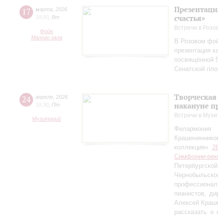
Презентаци
17
марта
,
2026
счастья»
18:00
,
Вт
Встречи в Розо
Фойе
Малого зала
В Розовом фой
презентация к
посвящённой 5
Сенатской пл
Творческая
24
апреля
,
2026
накануне п
18:30
,
Пт
Встречи в Музи
Музиторий
Филармония
Крашениннико
коллекция»
2
Симфонии-рек
Петербургско
Чернобыльс
профессионал
пианистов, ди
Алексей Краш
рассказать о