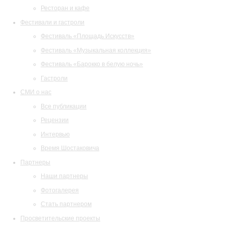
Ресторан и кафе
Фестивали и гастроли
Фестиваль «Площадь Искусств»
Фестиваль «Музыкальная коллекция»
Фестиваль «Барокко в белую ночь»
Гастроли
СМИ о нас
Все публикации
Рецензии
Интервью
Время Шостаковича
Партнеры
Наши партнеры
Фотогалерея
Стать партнером
Просветительские проекты