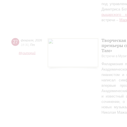
под управлен
Димитриса Бо
рыцарского 
встречи –
Мар
Творческая
27
февраля
,
2026
премьеры с
18:30
,
Пт
Там»
Музиторий
Встречи в Музи
Филармония п
Академическо
пианистом и 
написал сим
впервые пр
Академически
и известный 
сочинении, о
новых музыка
Николая Мажа