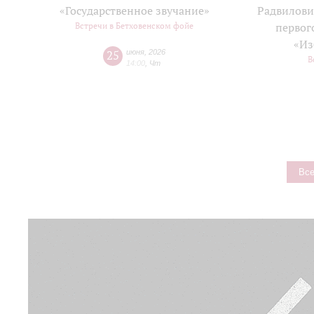
«Государственное звучание»
Радвилови
Встречи в Бетховенском фойе
первог
«Из
25
июня
,
2026
В
14:00
,
Чт
Все