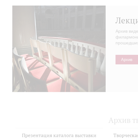
Лекц
Архив вид
филармонии
прошедших 
Архив
Архив т
Презентация каталога выставки
Творческа