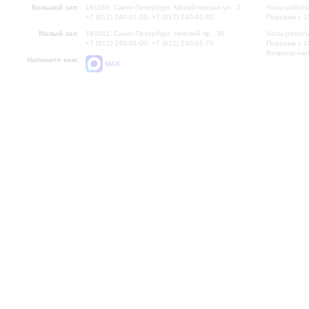
Большой зал:
191186, Санкт-Петербург, Михайловская ул., 2
Часы работы
+7 (812) 240-01-00, +7 (812) 240-01-80
Перерыв с 1
Малый зал:
191011, Санкт-Петербург, Невский пр., 30
Часы работы
+7 (812) 240-01-00, +7 (812) 240-01-70
Перерыв с 1
Вопросы на
Напишите нам:
MAX