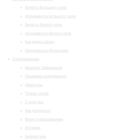
Билеты Большого зала
Абонементы Большого зала
Билеты Малого зала
Абонементы Малого зала
Как купить билет
Абонементы Музитория
О филармонии
Маэстро Темирканов
Правовая информация
Оркестры
Планы залов
Структура
Как добраться
Визит в филармонию
История
Библиотека