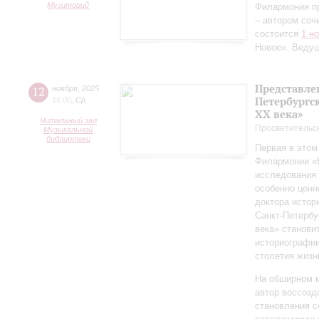
Музиторий
Филармония п
– автором соч
состоится
1 н
Новое». Веду
Представле
12
ноября
,
2025
Петербургск
16:00
,
Ср
ХХ века»
Читальный зал
Просветительс
Музыкальной
библиотеки
Первая в этом
Филармонии «Б
исследования 
особенно ценн
доктора истор
Санкт‑Петербу
века» станови
историографи
столетия жизн
На обширном 
автор воссозд
становления с