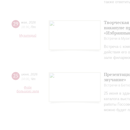
также ответит
Творческая
29
мая
,
2026
накануне п
18:30
,
Пт
«Избранные
Музиторий
Встречи в Музи
Встреча с ком
действия его 
зале филармо
Презентаци
25
июня
,
2026
звучание»
14:00
,
Чт
Встречи в Бетх
Фойе
Большого зала
25 июня в зда
каталога выст
работы Госсов
можно будет п